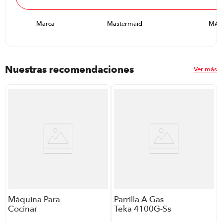
Marca
Mastermaid
MA
Nuestras recomendaciones
Ver más
Máquina Para
Parrilla A Gas
Cocinar
Teka 4100G-Ss
Huevos
P88646 | Color