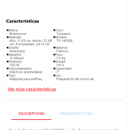
congelador
9
.
cocina
10
.
Marca
Color
Brentwood
Turquesa
Medidas
Modelo
Alto: 11.43 cm. Ancho: 22.86
TS-1405BL
cm. Profundidad: 24.13 cm
Diseño
Material
Americano
Plástico
Garantía
Peso
12 Meses
1.5 Kg
Potencia
Voltaje
750 W
110 V
Funcionamiento
Capacidad
Eléctrico (enchufable)
7"
Tipo
Uso
Máquina para waffles,
Preparación de conos de
obleas y conos de azúcar
azúcar, obleas y gofres
Forma
Temperatura ajustable
Circular
Sí
Interruptor
Piezas
Luz indicadora de
2
encendido/potencia/precalentamiento
Características Adicionales
- Incluye rodillo cónico para
conos de gofre. - Placas
DESCRIPCIÓN
CARACTERÍSTICAS
antiadherentes. - Tapa de
bloqueo.