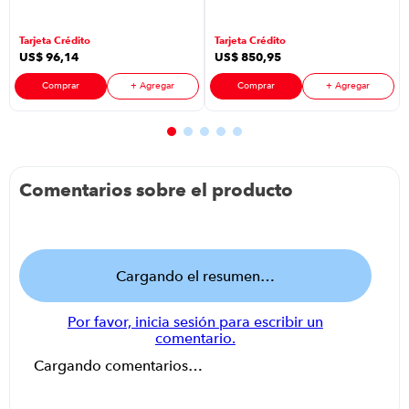
Cuisinart Cec-
Inoxidable
10 P8786 | 180
Tarjeta Crédito
Tarjeta Crédito
Ml Color Silver
US$
96
,
14
US$
850
,
95
Comprar
+ Agregar
Comprar
+ Agregar
Comentarios sobre el producto
Cargando el resumen…
Por favor, inicia sesión para escribir un
comentario.
Cargando comentarios…