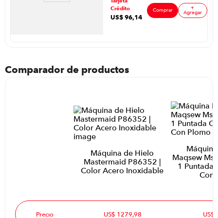
facilita servirlos con estilo. Su garantía de 12 meses ofrece
Tarjeta
Color Silver
tranquilidad, y el almacenamiento vertical mantiene la
+
Crédito
Comprar
Agregar
cocina ordenada entre usos.
US$
96
,
14
ar
Comparador de productos
Máquina
Máquina de Hielo
Maqsew Ms-
Mastermaid P86352 |
1 Puntada 
Color Acero Inoxidable
Con 
Precio
US$ 1279,98
US$ 