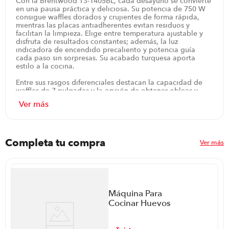
Con la Brentwood TS-1405BL, cada desayuno se convierte
en una pausa práctica y deliciosa. Su potencia de 750 W
consigue waffles dorados y crujientes de forma rápida,
mientras las placas antiadherentes evitan residuos y
facilitan la limpieza. Elige entre temperatura ajustable y
disfruta de resultados constantes; además, la luz
indicadora de encendido precaliento y potencia guía
cada paso sin sorpresas. Su acabado turquesa aporta
estilo a la cocina.
Entre sus rasgos diferenciales destacan la capacidad de
waffles de 7 pulgadas y la opción de obtener obleas y
conos de azúcar; las placas antiadherentes aseguran
liberación rápida y limpieza sencilla. El control de
temperatura garantiza resultados constantes cada vez que
se use, mientras la tapa de bloqueo añade seguridad y
facilita el almacenamiento. Las luces indicadoras de
encendido, precalentamiento y potencia iluminan el
Completa tu compra
Ver más
proceso, y su diseño compacto permite almacenamiento
vertical sin ocupar mucho espacio. Incluye rodillo cónico
para conos de gofre que complementa la experiencia sin
necesidad de utensilios extra.
En casa, la máquina se integra a tardes de desayuno o
Máquina Para
meriendas con amigos, permitiendo preparar varios
Cocinar Huevos
waffles o conos sin demoras. Su potencia favorable y las
Cuisinart Cec-10
opciones de temperatura hacen posible ajustar el dorado
perfecto; cuando termina, el rodillo cónico para conos
P8786 | 180 Ml