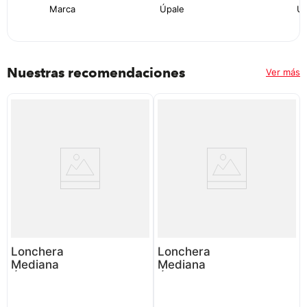
Marca
Úpale
Úp
Nuestras recomendaciones
Ver más
Lonchera
Lonchera
Mediana
Mediana
Úpale Milé
Úpale Milé
P8906 | Color
P8906 | Color
Morado
Rosa