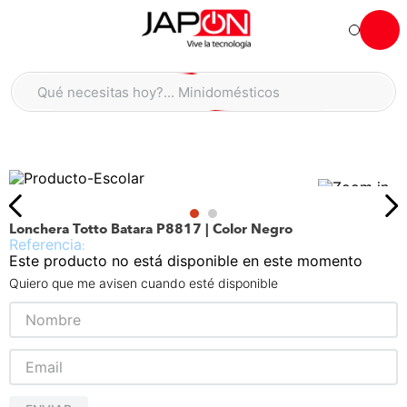
Hola... qué necesitas hoy?
Qué necesitas hoy?... Minidomésticos
Qué necesitas hoy?... Accesorios de cocina
TÉRMINOS MÁS BUSCADOS
moto
1
.
refrigeradora
2
.
Lonchera Totto Batara P8817 | Color Negro
lavadora
3
.
:
Este producto no está disponible en este momento
scooter
4
.
Quiero que me avisen cuando esté disponible
england sound parlantes
5
.
laptop
6
.
celular
7
.
congelador
8
.