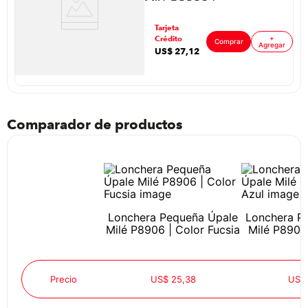
Milé P8906 |
Color Morado
ar
Tarjeta
Crédito
+
Comprar
Agregar
US$
27
,
12
Comparador de productos
Lonchera Pequeña Úpale
Lonchera P
Milé P8906 | Color Fucsia
Milé P8906 
Precio
US$ 25,38
US$