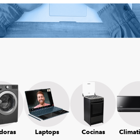
doras
Laptops
Cocinas
Climat