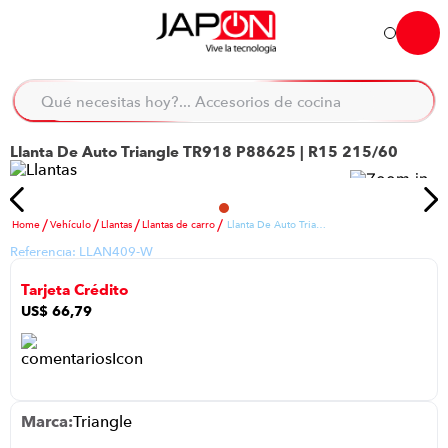
Hola... qué necesitas hoy?
Qué necesitas hoy?... Accesorios de cocina
Qué necesitas hoy?... Hogar
Llanta De Auto Triangle TR918 P88625 | R15 215/60
TÉRMINOS MÁS BUSCADOS
moto
1
.
refrigeradora
2
.
Vehículo
Llantas
Llantas de carro
Llanta De Auto Triangle TR918 P88625 | R15 215/60
Referencia:
LLAN409-W
lavadora
3
.
Tarjeta Crédito
scooter
4
.
US$
66
,
79
england sound parlantes
5
.
laptop
6
.
celular
7
.
Triangle
congelador
8
.