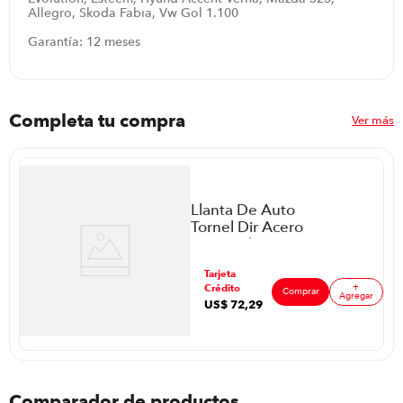
Allegro, Skoda Fabia, Vw Gol 1.100
Garantía: 12 meses
Completa tu compra
Ver más
Llanta De Auto
Tornel Dir Acero
P88625 | R13
205/60
ar
Tarjeta
+
Crédito
Comprar
Agregar
US$
72
,
29
Comparador de productos