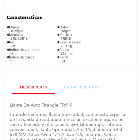
iphone
9
.
cocina
10
.
Marca
Color
Triangle
Negro
Medidas
Modelo
215/60R15
TR918
Rin
Peso Máximo
R15
750 Kg
Índice de velocidad
Ancho
H
215 mm
Índice de Carga
Perfil
98
60
DESCRIPCIÓN
CARACTERÍSTICAS
Llanta De Auto Triangle TR918
Labrado uniforme, llanta tipo radial, compuesto especial
de la banda de rodadura ofrece un excelente agarre en
seco y húmedo y ofrece un mayor kilometraje. Labrado
convencional, llanta tipo radial, Aro 14, diametro total
578 MM, Chev Aveo 1.4, Activo 1.6, Emotion, Corsa
Evolution, Esteem, Hyund Accent Verna, Mazda 323,