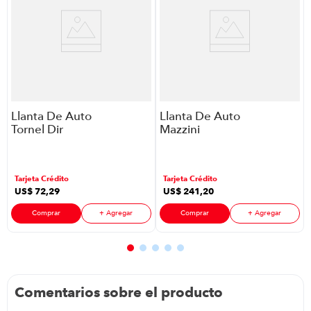
Llanta De Auto
Llanta De Auto
Tornel Dir
Mazzini
Acero P88625 |
Rugged
R13 205/60
Contender
P88577 | R20
Tarjeta Crédito
Tarjeta Crédito
Lt33X12.50R20
US$
72
,
29
US$
241
,
20
Comprar
+ Agregar
Comprar
+ Agregar
Comentarios sobre el producto