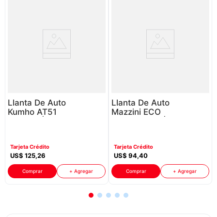
Llanta De Auto
Llanta De Auto
Kumho AT51
Mazzini ECO
P88625 | R15
602 P88625 |
205/60
R19 225/45
Tarjeta Crédito
Tarjeta Crédito
US$
125
,
26
US$
94
,
40
Comprar
+ Agregar
Comprar
+ Agregar