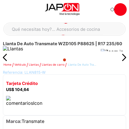
Hola... qué necesitas hoy?
Qué necesitas hoy?... Accesorios de cocina
Qué necesitas hoy?... Hogar
Llanta De Auto Transmate WZD105 P88625 | R17 235/60
TÉRMINOS MÁS BUSCADOS
moto
1
.
refrigeradora
2
.
Vehículo
Llantas
Llantas de carro
Llanta De Auto Transmate WZD105 P88625 | R17 235/60
Referencia:
LLAN815-W
lavadora
3
.
Tarjeta Crédito
scooter
4
.
US$
104
,
64
england sound parlantes
5
.
laptop
6
.
celular
7
.
Transmate
iphone
8
.