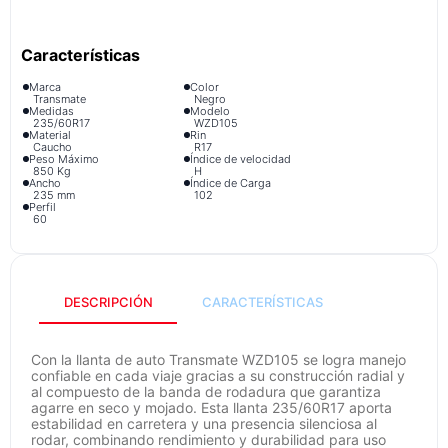
congelador
9
.
cocina
10
.
Marca
Color
Transmate
Negro
Medidas
Modelo
235/60R17
WZD105
Material
Rin
Caucho
R17
Peso Máximo
Índice de velocidad
850 Kg
H
Ancho
Índice de Carga
235 mm
102
Perfil
60
DESCRIPCIÓN
CARACTERÍSTICAS
Con la llanta de auto Transmate WZD105 se logra manejo
confiable en cada viaje gracias a su construcción radial y
al compuesto de la banda de rodadura que garantiza
agarre en seco y mojado. Esta llanta 235/60R17 aporta
estabilidad en carretera y una presencia silenciosa al
rodar, combinando rendimiento y durabilidad para uso