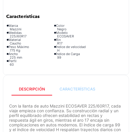
congelador
9
.
cocina
10
.
Marca
Color
Mazzini
Negro
Medidas
Modelo
225/60R17
ECOSAVER
Material
Rin
Caucho
R17
Peso Máximo
Índice de velocidad
775 Kg
H
Ancho
Índice de Carga
225 mm
99
Perfil
60
DESCRIPCIÓN
CARACTERÍSTICAS
Con la llanta de auto Mazzini ECOSAVER 225/60R17, cada
viaje empieza con confianza. Su construcción radial y un
perfil equilibrado ofrecen estabilidad en rectas y
respuesta ágil en giros, mientras el aro 17 encaja sin
complicaciones en autos modernos. El índice de carga 99
y el índice de velocidad H respaldan trayectos diarios con