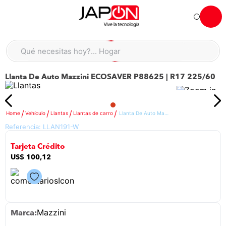
Hola... qué necesitas hoy?
Qué necesitas hoy?... Hogar
Qué necesitas hoy?... Muebles
Llanta De Auto Mazzini ECOSAVER P88625 | R17 225/60
TÉRMINOS MÁS BUSCADOS
moto
1
.
refrigeradora
2
.
Vehículo
Llantas
Llantas de carro
Llanta De Auto Mazzini ECOSAVER P88625 | R17 225/60
Referencia:
LLAN191-W
lavadora
3
.
Tarjeta Crédito
scooter
4
.
US$
100
,
12
england sound parlantes
5
.
laptop
6
.
celular
7
.
Mazzini
iphone
8
.