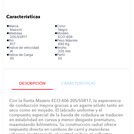
iphone
9
.
cocina
10
.
Marca
Color
Mazzini
Negro
Medidas
Modelo
205/55R17
ECO-606
Rin
Peso Máximo
R17
690 Kg
Índice de velocidad
Ancho
W
205 mm
Índice de Carga
Perfil
95
55
DESCRIPCIÓN
CARACTERÍSTICAS
Con la llanta Mazzini ECO-606 205/55R17, la experiencia
de conducción mejora gracias a un agarre sólido tanto en
seco como en mojado. El labrado uniforme y el
compuesto especial de la banda de rodadura se traducen
en estabilidad en curvas y menor desgaste prematuro,
maximizando kilómetros. Su construcción radial ofrece
respuesta directa en cambios de carril y maniobras
urbanas, manteniendo el control incluso al enfrentar