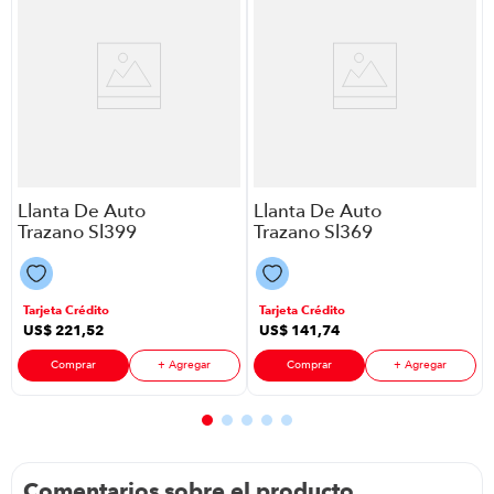
Llanta De Auto
Llanta De Auto
Trazano Sl399
Trazano Sl369
R/T P88635 |
A/T P88635 |
Lt285/70R17
265/70R16
Tarjeta Crédito
Tarjeta Crédito
US$
221
,
52
US$
141
,
74
Comprar
+ Agregar
Comprar
+ Agregar
Comentarios sobre el producto