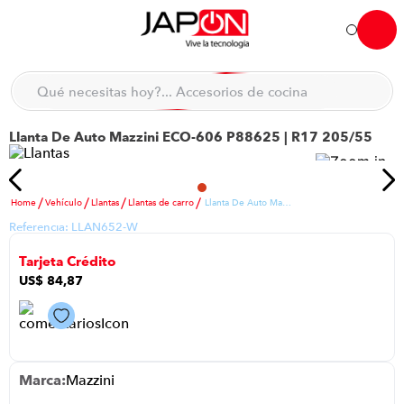
Hola... qué necesitas hoy?
Qué necesitas hoy?... Accesorios de cocina
Qué necesitas hoy?... Hogar
Llanta De Auto Mazzini ECO-606 P88625 | R17 205/55
TÉRMINOS MÁS BUSCADOS
moto
1
.
refrigeradora
2
.
Vehículo
Llantas
Llantas de carro
Llanta De Auto Mazzini ECO-606 P88625 | R17 205/55
Referencia:
LLAN652-W
lavadora
3
.
Tarjeta Crédito
scooter
4
.
US$
84
,
87
england sound parlantes
5
.
laptop
6
.
celular
7
.
Mazzini
congelador
8
.