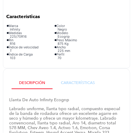
iphone
9
.
cocina
10
.
Marca
Color
Infinity
Negro
Medidas
Modelo
225/70R16
Ecogrip
Rin
Peso Máximo
R16
875 Kg
Índice de velocidad
Ancho
T
225 mm
Índice de Carga
Perfil
103
70
DESCRIPCIÓN
CARACTERÍSTICAS
Llanta De Auto Infinity Ecogrip
Labrado uniforme, llanta tipo radial, compuesto especial
de la banda de rodadura ofrece un excelente agarre en
seco y húmedo y ofrece un mayor kilometraje. Labrado
convencional, llanta tipo radial, Aro 14, diametro total
578 MM, Chev Aveo 1.4, Activo 1.6, Emotion, Corsa
Evolution, Esteem, Hyund Accent Verna, Mazda 323,