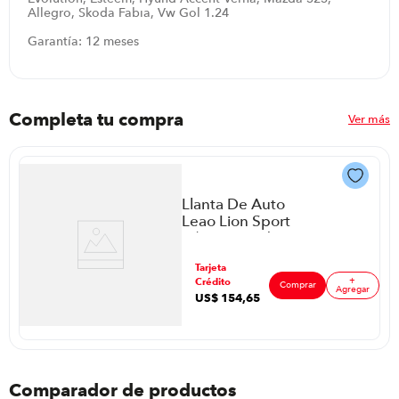
Allegro, Skoda Fabia, Vw Gol 1.24
Garantía: 12 meses
Completa tu compra
Ver más
Llanta De Auto
Leao Lion Sport
A/T P88635 |
265/65R17
ar
Tarjeta
+
Crédito
Comprar
Agregar
US$
154
,
65
Comparador de productos