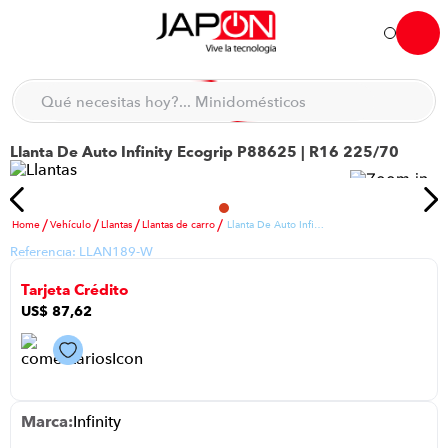
Hola... qué necesitas hoy?
Qué necesitas hoy?... Minidomésticos
Qué necesitas hoy?... Accesorios de cocina
Llanta De Auto Infinity Ecogrip P88625 | R16 225/70
TÉRMINOS MÁS BUSCADOS
moto
1
.
refrigeradora
2
.
Vehículo
Llantas
Llantas de carro
Llanta De Auto Infinity Ecogrip P88625 | R16 225/70
Referencia:
LLAN189-W
lavadora
3
.
Tarjeta Crédito
scooter
4
.
US$
87
,
62
england sound parlantes
5
.
laptop
6
.
celular
7
.
Infinity
congelador
8
.