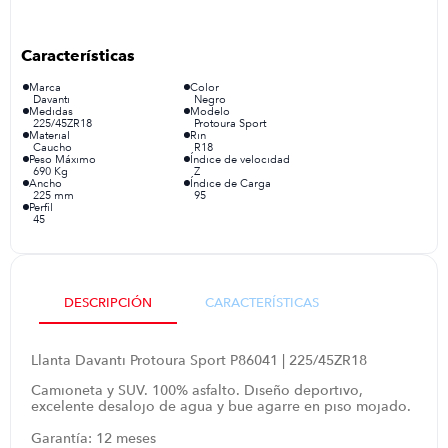
iphone
9
.
cocina
10
.
Marca
Color
Davanti
Negro
Medidas
Modelo
225/45ZR18
Protoura Sport
Material
Rin
Caucho
R18
Peso Máximo
Índice de velocidad
690 Kg
Z
Ancho
Índice de Carga
225 mm
95
Perfil
45
DESCRIPCIÓN
CARACTERÍSTICAS
Llanta Davanti Protoura Sport P86041 | 225/45ZR18
Camioneta y SUV. 100% asfalto. Diseño deportivo,
excelente desalojo de agua y bue agarre en piso mojado.
Garantía: 12 meses