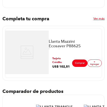
Completa tu compra
Ver más
Llanta Mazzini
Ecosaver P88625
| 235/60 R16
ar
Tarjeta
+
Crédito
Comprar
Agregar
US$
102
,
51
Comparador de productos