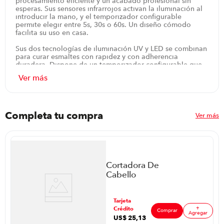
procesamiento eficiente y un acabado profesional sin
esperas. Sus sensores infrarrojos activan la iluminación al
introducir la mano, y el temporizador configurable
permite elegir entre 5s, 30s o 60s. Un diseño cómodo
facilita su uso en casa.
Sus dos tecnologías de iluminación UV y LED se combinan
para curar esmaltes con rapidez y con adherencia
duradera. Dispone de un temporizador configurable que
se ajusta al tipo de gel o acrílico y evita sobrecurado, con
un tiempo máximo de 120 segundos. Los sensores
infrarrojos detectan la mano para activar la luz en el
momento preciso. Además, el acabado color fucsia añade
un toque moderno, y la garantía de 3 meses respalda la
tranquilidad en cada uso.
Completa tu compra
Ver más
Para completar, su uso en casa permite planificar sesiones
rápidas de manicura y pedicura sin demoras. La
combinación de potencia y control facilita el trabajo en
gel y acrílicos, mientras la cabeza de curado y el
temporizador evitan tiempos innecesarios. Es el aliado
Cortadora De
ideal para quien cuida uñas con disciplina y busca
Cabello
resultados profesionales en un solo equipo. Se guarda
Remington
con facilidad en espacios de uso diario.
Hc1080A-110F
ar
Tarjeta
P8898 | 12
+
Crédito
Piezas Color
Comprar
Agregar
US$
25
,
13
Cromo