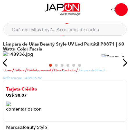
Hola... qué necesitas hoy?
Qué necesitas hoy?... Accesorios de cocina
Qué necesitas hoy?... Hogar
Lámpara de Uñas Beauty Style UV Led Portátil P8871 | 60
TÉRMINOS MÁS BUSCADOS
Watts Color Fucsia
moto
1
.
refrigeradora
2
.
Belleza
Cuidado personal
Otros Productos
Lámpara de Uñas Beauty Style UV Led Portátil P8871 | 60 Watts Color Fucsia
lavadora
3
.
Referencia:
148936-W
scooter
4
.
Tarjeta Crédito
england sound parlantes
5
.
US$
30
,
07
laptop
6
.
celular
7
.
iphone
8
.
Beauty Style