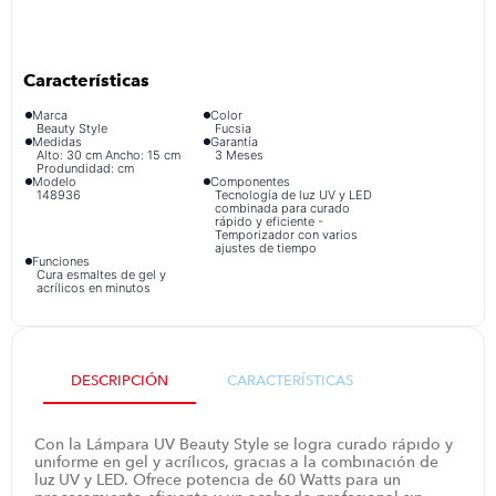
congelador
9
.
cocina
10
.
Marca
Color
Beauty Style
Fucsia
Medidas
Garantía
Alto: 30 cm Ancho: 15 cm
3 Meses
Produndidad: cm
Modelo
Componentes
148936
Tecnología de luz UV y LED
combinada para curado
rápido y eficiente -
Temporizador con varios
ajustes de tiempo
Funciones
Cura esmaltes de gel y
acrílicos en minutos
DESCRIPCIÓN
CARACTERÍSTICAS
Con la Lámpara UV Beauty Style se logra curado rápido y
uniforme en gel y acrílicos, gracias a la combinación de
luz UV y LED. Ofrece potencia de 60 Watts para un