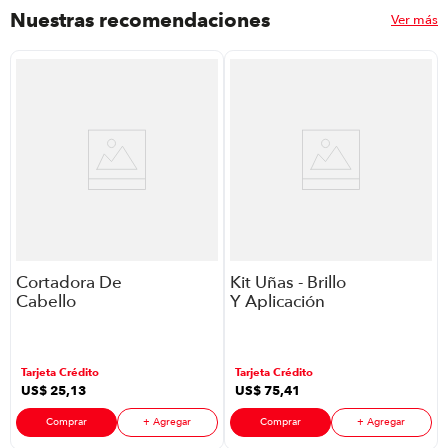
Nuestras recomendaciones
Ver más
Cortadora De
Kit Uñas - Brillo
Cabello
Y Aplicación
Remington
Legacy Nails
Hc1080A-110F
P8871 | 5
P8898 | 12
Piezas
Tarjeta Crédito
Tarjeta Crédito
Piezas Color
US$
25
,
13
US$
75
,
41
Cromo
Comprar
+ Agregar
Comprar
+ Agregar