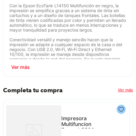
Con la Epson EcoTank L14150 Multifunción en negro, la
impresión se simplifica gracias a un sistema de tinta sin
cartuchos y a un diseño de tanques frontales. Las botellas
de tinta vienen codificadas por color y permiten un llenado
automático, lo que se traduce en menos interrupciones y
mayor tranquilidad para proyectos largos.
Conectividad versátil y manejo sencillo hacen que la
impresión se adapte a cualquier espacio de la casa o del
negocio. Con USB 2.0, Wi‑Fi, Wi‑Fi Direct y Ethernet
10/100, la impresión se maneja desde dispositivos
cercanos o desde la red del negocio. Se puede imprimir
desde la app, y también se ofrece escáner y copias en un
mismo equipo, con función dúplex para aprovechar cada
hoja.
Rendimiento y calidad se combinan en cada tarea gracias
a la tecnología de impresión Heat‑Free PrecisionCore de 4
Completa tu compra
Ver más
colores (CMYK), que ofrece textos nítidos y colores vivos a
alta resolución. Las velocidades de impresión alcanzan
hasta 38 páginas por minuto en negro y 24 páginas por
minuto en color en modo borrador para proyectos rápidos.
La resolución óptima de hasta 4800 x 1200 dpi
optimizados garantiza detalles claros en textos y gráficos.
Impresora
Compatible con las botellas de tinta Epson T504 para un
Multifuncion
flujo continuo sin complicaciones.
Epson L5590
P8826 | Wifi Adf