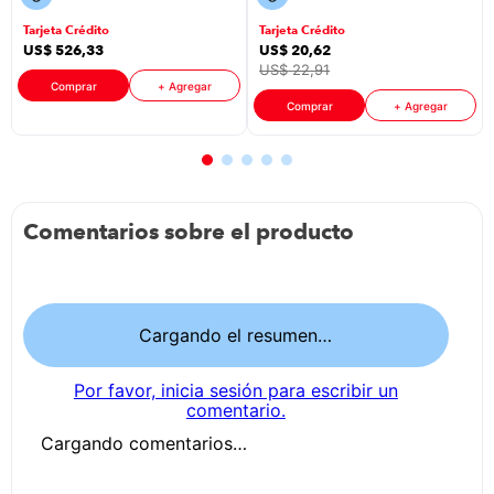
Adf Tinta
Negro
Tarjeta Crédito
Tarjeta Crédito
Continua
US$
526
,
33
US$
20
,
62
Color Negro
US$
22
,
91
Comprar
+ Agregar
Comprar
+ Agregar
Comentarios sobre el producto
Cargando el resumen…
Por favor, inicia sesión para escribir un
comentario.
Cargando comentarios…