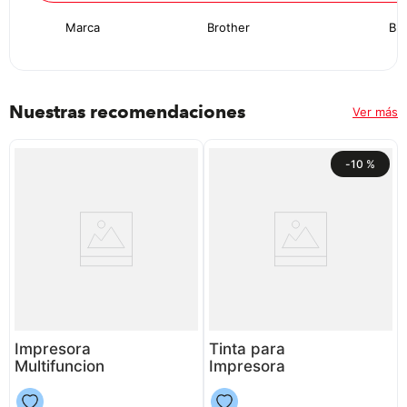
Marca
Brother
Bro
Nuestras recomendaciones
Ver más
-
10 %
Impresora
Tinta para
Multifuncion
Impresora
Epson L5590
Epson 534
P8826 | Wifi
P8922 | Color