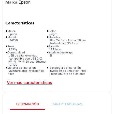
Epson
congelador
9
.
cocina
10
.
Marca
Color
Epson
Negro
Modelo
Medidas
L14150
Alto: 24.5 cm Ancho: 50 cm
Profundidad: 35.8 cm
Peso
Garantía
9.7 Kg
12 Meses
Conectividad
Imprime desde app
USB de alta velocidad
Sí
(compatible con USB 2.0)
,Wi-Fi , Wi-Fi Direct, Ethernet
10/100
Sistema de impresion
Tecnología de impresión
Multifuncional inyección de
Inyección de tinta Heat-Free
tinta
PrecisionCore de 4 colores
(CMYK)
Velocidad de impresión
Resolución de impresión
Negro 38 ppm y color 24
Hasta 4800 dpi x 1200 dpi
ppm (borrador, A4/carta)
de resolución optimizada en
varios tipos de papel
Copias múltiples
Impresión a doble cara
Sí
Sí
Tinta compatible
Escáner
Botellas de Tinta Epson
Sí
DESCRIPCIÓN
CARACTERÍSTICAS
T504
Resolución de escáner
1.200 dpi x 2.400 dpi