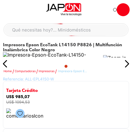
Hola... qué necesitas hoy?
Qué necesitas hoy?... Minidomésticos
Qué necesitas hoy?... Accesorios de cocina
Impresora Epson EcoTank L14150 P8826 | Multifunción
TÉRMINOS MÁS BUSCADOS
Inalámbrica Color Negro
moto
1
.
refrigeradora
2
.
Computadoras
Impresoras
Impresora Epson EcoTank L14150 P8826 | Multifunción Inalámbrica Color Negro
lavadora
3
.
Referencia:
ALL-EPL4150-W
scooter
4
.
Tarjeta Crédito
england sound parlantes
5
.
US$
985
,
07
US$
1094
,
53
laptop
6
.
celular
7
.
iphone
8
.