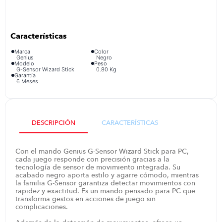
congelador
9
.
cocina
10
.
Marca
Color
Genius
Negro
Modelo
Peso
G-Sensor Wizard Stick
0.80 Kg
Garantía
6 Meses
DESCRIPCIÓN
CARACTERÍSTICAS
Con el mando Genius G-Sensor Wizard Stick para PC,
cada juego responde con precisión gracias a la
tecnología de sensor de movimiento integrada. Su
acabado negro aporta estilo y agarre cómodo, mientras
la familia G-Sensor garantiza detectar movimientos con
rapidez y exactitud. Es un mando pensado para PC que
transforma gestos en acciones de juego sin
complicaciones.