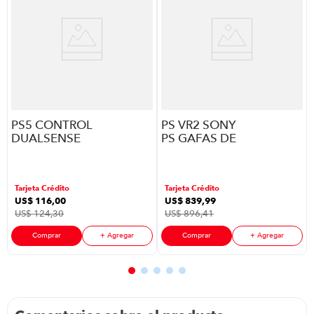
PS5 CONTROL
PS VR2 SONY
DUALSENSE
PS GAFAS DE
STARLIGHT
REALIDAD
BLUE AMER
VIRTUAL
(LB)
Tarjeta Crédito
Tarjeta Crédito
US$
116
,
00
US$
839
,
99
US$
124
,
30
US$
896
,
41
Comprar
+ Agregar
Comprar
+ Agregar