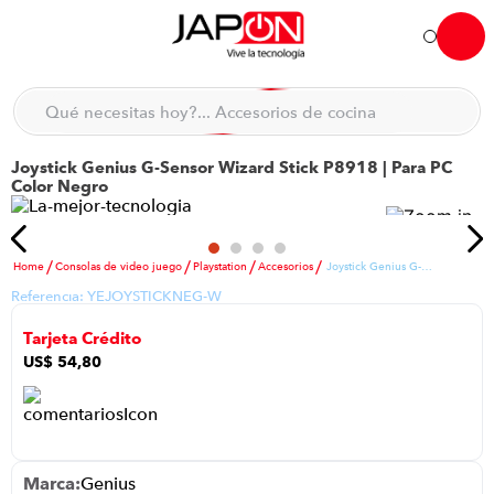
Hola... qué necesitas hoy?
Qué necesitas hoy?... Accesorios de cocina
Qué necesitas hoy?... Hogar
Joystick Genius G-Sensor Wizard Stick P8918 | Para PC
TÉRMINOS MÁS BUSCADOS
Color Negro
moto
1
.
refrigeradora
2
.
Consolas de video juego
Playstation
Accesorios
Joystick Genius G-Sensor Wizard Stick P8918 | Para PC Color Negro
lavadora
3
.
Referencia:
YEJOYSTICKNEG-W
scooter
4
.
Tarjeta Crédito
england sound parlantes
5
.
US$
54
,
80
laptop
6
.
celular
7
.
iphone
8
.
Genius