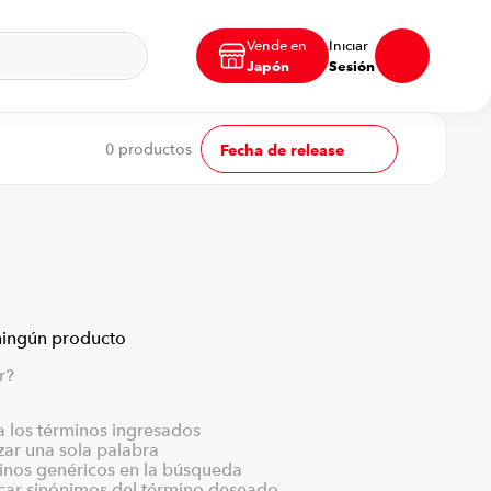
Vende en
Iniciar
Japón
Sesión
0
productos
Fecha de release
ningún producto
r?
los términos ingresados
izar una sola palabra
minos genéricos en la búsqueda
scar sinónimos del término deseado