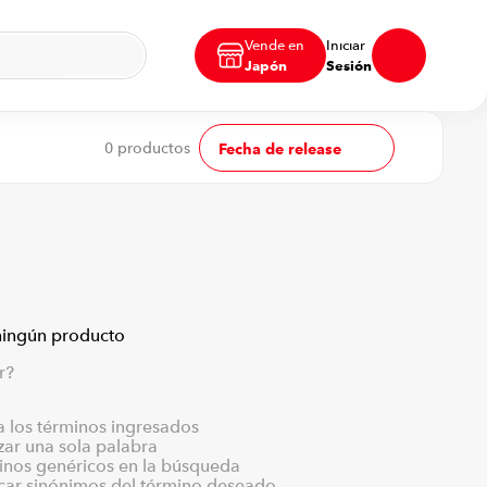
Vende en
Iniciar
Japón
Sesión
0
productos
Fecha de release
ningún producto
r?
los términos ingresados
izar una sola palabra
minos genéricos en la búsqueda
scar sinónimos del término deseado