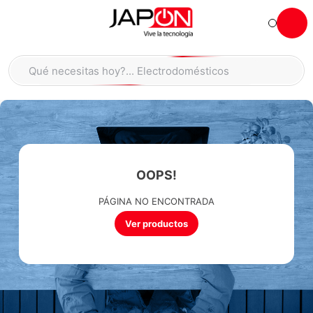
Hola... qué necesitas hoy?
Qué necesitas hoy?... Electrodomésticos
Qué necesitas hoy?... Minidomésticos
TÉRMINOS MÁS BUSCADOS
moto
1
.
refrigeradora
2
.
OOPS!
lavadora
3
.
PÁGINA NO ENCONTRADA
england sound parlantes
4
.
Ver productos
scooter
5
.
laptop
6
.
celular
7
.
congelador
8
.