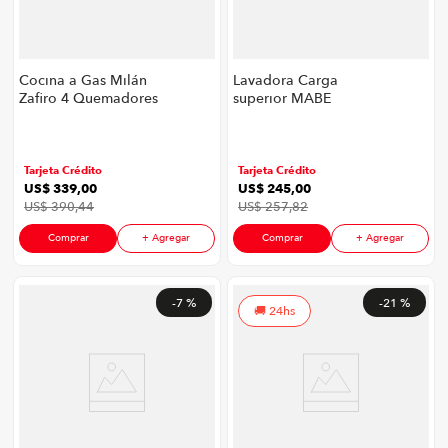
Cocina a Gas Milán
Lavadora Carga
Zafiro 4 Quemadores
superior MABE
24" Croma
LMDX6124HBAB0 | 16
Kg Color Blanco
Tarjeta Crédito
Tarjeta Crédito
US$
339
,
00
US$
245
,
00
US$
390
,
44
US$
257
,
82
Comprar
+ Agregar
Comprar
+ Agregar
-
7 %
-
21 %
24hs