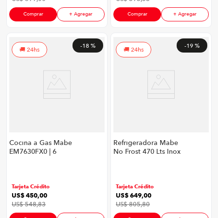
Comprar
+ Agregar
Comprar
+ Agregar
-
18 %
-
19 %
24hs
24hs
Cocina a Gas Mabe
Refrigeradora Mabe
EM7630FX0 | 6
No Frost 470 Lts Inox
Quemadores 76cm
Encendido Eléctrico
Color Acero
Inoxidable
Tarjeta Crédito
Tarjeta Crédito
US$
450
,
00
US$
649
,
00
US$
548
,
83
US$
805
,
80