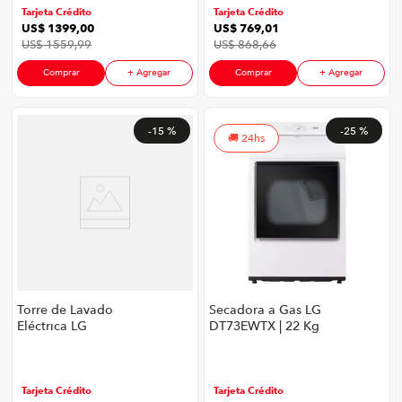
Middle Black
Tarjeta Crédito
Tarjeta Crédito
US$
1399
,
00
US$
769
,
01
US$
1559
,
99
US$
868
,
66
Comprar
+ Agregar
Comprar
+ Agregar
-
15 %
-
25 %
24hs
Torre de Lavado
Secadora a Gas LG
Eléctrica LG
DT73EWTX | 22 Kg
WK22VS6PE | 22 Kg
Sensor Dry Color
Carga Frontal Inverter
Blanco
Sensor Dry Color
Silver
Tarjeta Crédito
Tarjeta Crédito