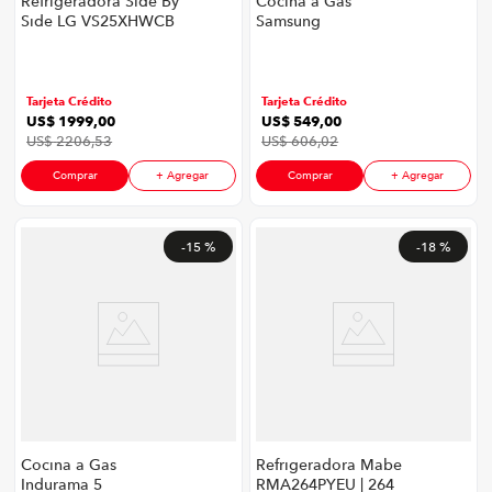
Refrigeradora Side By
Cocina a Gas
Side LG VS25XHWCB
Samsung
| 674 Litros Door-in-
NX52T7522LS/AP |
Door™
30" 5 Quemadores
LINEARCooling™
Color Inox
Craft Ice™ InstaView®
Tarjeta Crédito
Tarjeta Crédito
ThinQ™ Color Negro
US$
1999
,
00
US$
549
,
00
Mate
US$
2206
,
53
US$
606
,
02
Comprar
+ Agregar
Comprar
+ Agregar
-
15 %
-
18 %
Cocina a Gas
Refrigeradora Mabe
Indurama 5
RMA264PYEU | 264