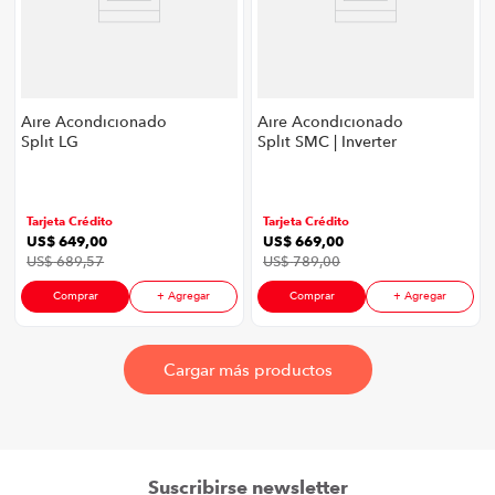
Aire Acondicionado
Aire Acondicionado
Split LG
Split SMC | Inverter
VF122C3.SSP1 | 12000
Capacidad 21000 Btu
BTU Dual Inverter
Color Blanco
Tarjeta Crédito
Tarjeta Crédito
US$
649
,
00
US$
669
,
00
US$
689
,
57
US$
789
,
00
Comprar
+ Agregar
Comprar
+ Agregar
Suscribirse newsletter