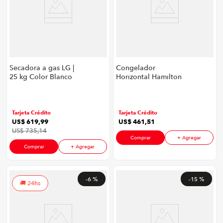
Secadora a gas LG |
Congelador
25 kg Color Blanco
Horizontal Hamilton
Beach Hb-C-380L
P88628 | 380 Litros
Color Blanco
Tarjeta Crédito
Tarjeta Crédito
US$
619
,
99
US$
461
,
51
US$
735
,
14
Comprar
+ Agregar
Comprar
+ Agregar
-
6 %
-
15 %
24hs