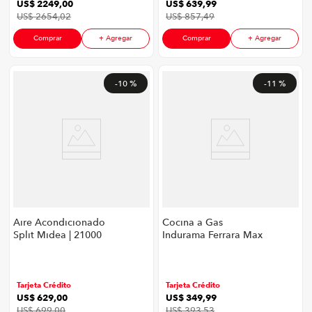
US$
2249
,
00
US$
639
,
99
US$
2654
,
02
US$
857
,
49
Comprar
+ Agregar
Comprar
+ Agregar
-
10 %
-
11 %
Aire Acondicionado
Cocina a Gas
Split Midea | 21000
Indurama Ferrara Max
BTU Color Blanco
Grill 4 Quemadores |
Color Negro
Tarjeta Crédito
Tarjeta Crédito
US$
629
,
00
US$
349
,
99
US$
699
,
00
US$
393
,
53