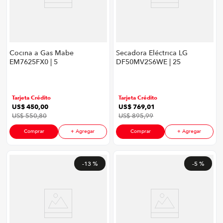
Cocina a Gas Mabe
Secadora Eléctrica LG
EM7625FX0 | 5
DF50MV2S6WE | 25
Quemadores 76 cm
Kg Carga Frontal
Grill Color Inox
Color Middle Black
Tarjeta Crédito
Tarjeta Crédito
US$
450
,
00
US$
769
,
01
US$
550
,
80
US$
895
,
99
Comprar
+ Agregar
Comprar
+ Agregar
-
13 %
-
5 %