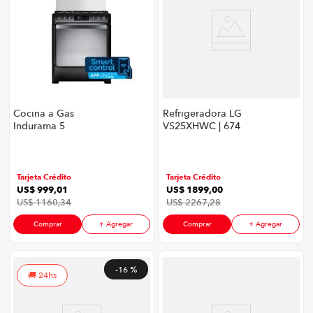
Cocina a Gas
Refrigeradora LG
Indurama 5
VS25XHWC | 674
quemadores NIZA
Litros Door-in-Door™
ZFO | Color Negro
LINEARCooling™
Craft Ice™ InstaView®
ThinQ™ Color
Tarjeta Crédito
Tarjeta Crédito
Plateado
US$
999
,
01
US$
1899
,
00
US$
1160
,
34
US$
2267
,
28
Comprar
+ Agregar
Comprar
+ Agregar
-
16 %
24hs