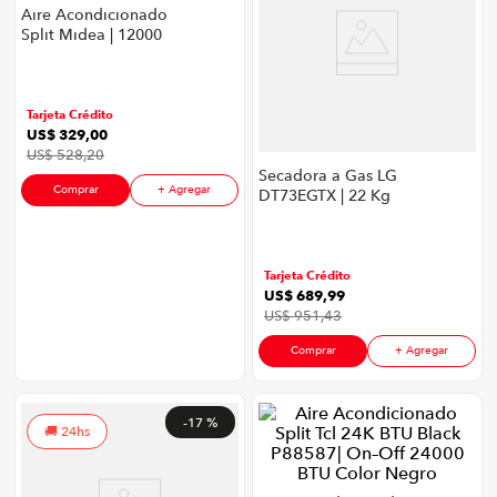
Aire Acondicionado
congelador
9
.
Split Midea | 12000
BTU Inverter Color
cocina
10
.
Blanco
Tarjeta Crédito
US$
329
,
00
US$
528
,
20
Secadora a Gas LG
Comprar
+ Agregar
DT73EGTX | 22 Kg
Sensor Dry Color
Grafito
Tarjeta Crédito
US$
689
,
99
US$
951
,
43
Comprar
+ Agregar
-
17 %
24hs