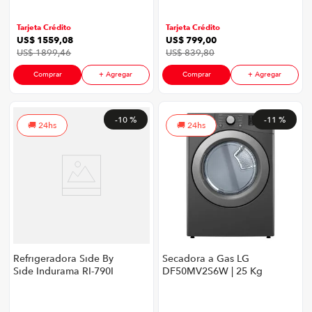
Kg Alta Eficiencia
513 Litros Color Silver
Color Blanco
Tarjeta Crédito
Tarjeta Crédito
US$
1559
,
08
US$
799
,
00
US$
1899
,
46
US$
839
,
80
Comprar
+ Agregar
Comprar
+ Agregar
-
10 %
-
11 %
24hs
24hs
Refrigeradora Side By
Secadora a Gas LG
Side Indurama RI-790I
DF50MV2S6W | 25 Kg
| 669 Litros Color
Carga Frontal Sensor
Croma
Dry Smart
Diagnosis™ Color