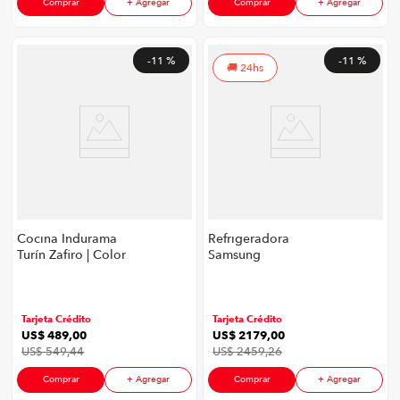
Comprar
+ Agregar
Comprar
+ Agregar
-
11 %
-
11 %
24hs
Cocina Indurama
Refrigeradora
Turín Zafiro | Color
Samsung
Plateado
RS27T5561B1/ED | 27'
765 Litros Inverter
Family Hub Color
Negro
Tarjeta Crédito
Tarjeta Crédito
US$
489
,
00
US$
2179
,
00
US$
549
,
44
US$
2459
,
26
Comprar
+ Agregar
Comprar
+ Agregar