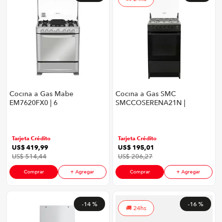
Cocina a Gas Mabe
Cocina a Gas SMC
EM7620FX0 | 6
SMCCOSERENA21N |
Quemadores 76 cm
Con 4 Quemadores
Color Inox
54 cm Color Negro
Tarjeta Crédito
Tarjeta Crédito
US$
419
,
99
US$
195
,
01
US$
514
,
44
US$
206
,
27
Comprar
+ Agregar
Comprar
+ Agregar
-
14 %
-
16 %
24hs