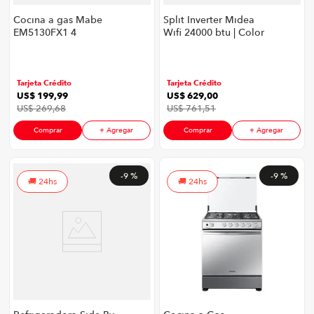
Cocina a gas Mabe
Split Inverter Midea
EM5130FX1 4
Wifi 24000 btu | Color
Quemadores | Color
Blanco
Inox
Tarjeta Crédito
Tarjeta Crédito
US$
199
,
99
US$
629
,
00
US$
269
,
68
US$
761
,
51
Comprar
+ Agregar
Comprar
+ Agregar
-
9 %
-
9 %
24hs
24hs