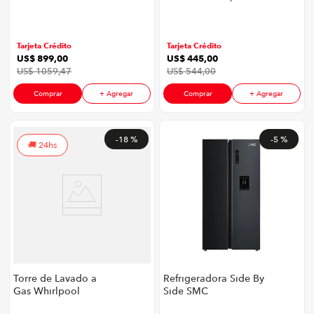
Quemadores
Litros Color Plateado
Montecarlo Smart
ZFO | Color Cromo
Tarjeta Crédito
Tarjeta Crédito
US$
899
,
00
US$
445
,
00
US$
1059
,
47
US$
544
,
00
Comprar
+ Agregar
Comprar
+ Agregar
-
18 %
-
5 %
24hs
Torre de Lavado a
Refrigeradora Side By
Gas Whirlpool
Side SMC
7MWGT4027HW | 20
SMCRF18SS | 18 Pies