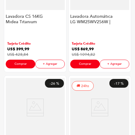
Lavadora CS 16KG
Lavadora Automática
Midea Titanium
LG WM25WV2S6W |
25 Kg Carga Frontal
Inverter Direct Drive
Color Blanco
Tarjeta Crédito
Tarjeta Crédito
US$
399
,
99
US$
869
,
99
US$
428
,
84
US$
1094
,
82
Comprar
+ Agregar
Comprar
+ Agregar
-
26 %
-
17 %
24hs