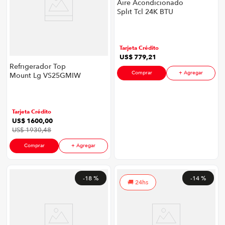
Aire Acondicionado
Split Tcl 24K BTU
Black P88587| On–Off
24000 BTU Color
Negro
Tarjeta Crédito
US$
779
,
21
Refrigerador Top
Comprar
+ Agregar
Mount Lg VS25GMIW
| 601 Litros Color Inox
Tarjeta Crédito
US$
1600
,
00
US$
1930
,
48
Comprar
+ Agregar
-
18 %
-
14 %
24hs