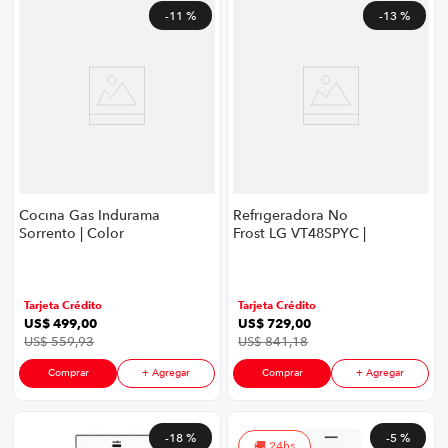
-
11 %
-
13 %
Cocina Gas Indurama
Refrigeradora No
Sorrento | Color
Frost LG VT48SPYC |
Plateado
491 Litros Multi Air
Flow Linear Cooling
DoorCooling+™
Smart Inverter Color
Tarjeta Crédito
Tarjeta Crédito
Plateado
US$
499
,
00
US$
729
,
00
US$
559
,
93
US$
841
,
18
Comprar
+ Agregar
Comprar
+ Agregar
-
18 %
-
5 %
24hs