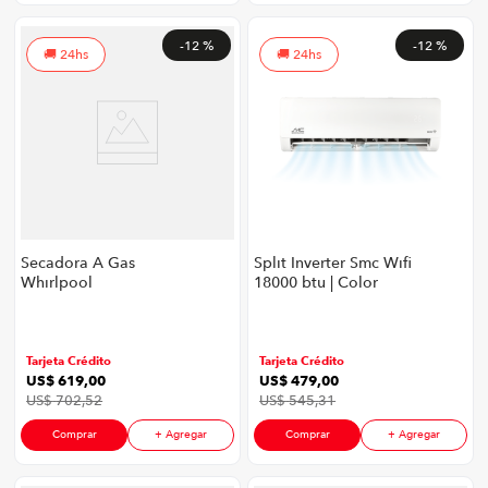
-
12 %
-
12 %
24hs
24hs
Secadora A Gas
Split Inverter Smc Wifi
Whirlpool
18000 btu | Color
7MWGD26TLRW |
Blanco
26Kg Carga Frontal
Color Blanco
Tarjeta Crédito
Tarjeta Crédito
US$
619
,
00
US$
479
,
00
US$
702
,
52
US$
545
,
31
Comprar
+ Agregar
Comprar
+ Agregar