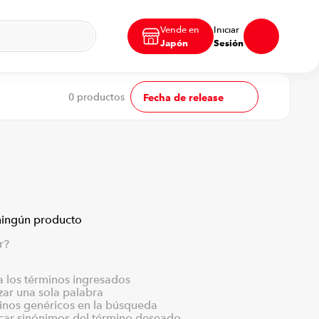
Vende en
Iniciar
Japón
Sesión
0
productos
Fecha de release
ningún producto
r?
los términos ingresados
izar una sola palabra
minos genéricos en la búsqueda
scar sinónimos del término deseado