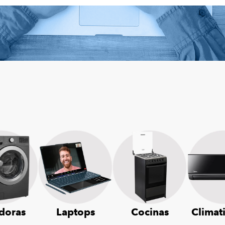
doras
Laptops
Cocinas
Climat