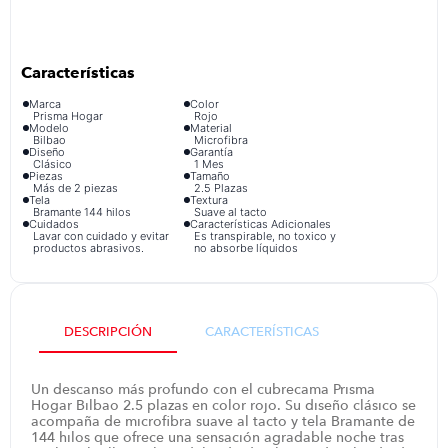
congelador
9
.
cocina
10
.
Marca
Color
Prisma Hogar
Rojo
Modelo
Material
Bilbao
Microfibra
Diseño
Garantía
Clásico
1 Mes
Piezas
Tamaño
Más de 2 piezas
2.5 Plazas
Tela
Textura
Bramante 144 hilos
Suave al tacto
Cuidados
Características Adicionales
Lavar con cuidado y evitar
Es transpirable, no toxico y
productos abrasivos.
no absorbe líquidos
DESCRIPCIÓN
CARACTERÍSTICAS
Un descanso más profundo con el cubrecama Prisma
Hogar Bilbao 2.5 plazas en color rojo. Su diseño clásico se
acompaña de microfibra suave al tacto y tela Bramante de
144 hilos que ofrece una sensación agradable noche tras