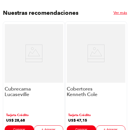
Nuestras recomendaciones
Ver más
Cubrecama
Cobertores
Lucaseville
Kenneth Cole
Tomy Twin
Volga P88659 |
P88594 | 3
2,5 Plazas
Piezas 1,5
Color Gris
Tarjeta Crédito
Tarjeta Crédito
Plazas Color
US$
28
,
68
US$
47
,
15
Azul
Comprar
+ Agregar
Comprar
+ Agregar