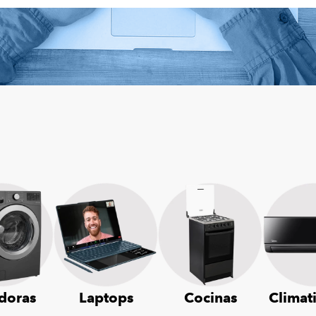
doras
Laptops
Cocinas
Climat