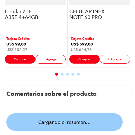
Celular ZTE
CELULAR INFX
A35E 4+64GB
NOTE 60 PRO
Gris
8+256GB
NARANJA
Tarjeta Crédito
Tarjeta Crédito
US$
99
,
00
US$
599
,
00
US$
106
,
57
US$
654
,
73
Comprar
+ Agregar
Comprar
+ Agregar
Comentarios sobre el producto
Cargando el resumen…