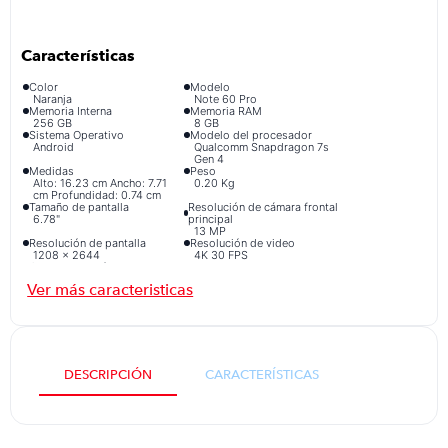
congelador
9
.
cocina
10
.
Color
Modelo
Naranja
Note 60 Pro
Memoria Interna
Memoria RAM
256 GB
8 GB
Sistema Operativo
Modelo del procesador
Android
Qualcomm Snapdragon 7s
Gen 4
Medidas
Peso
Alto: 16.23 cm Ancho: 7.71
0.20 Kg
cm Profundidad: 0.74 cm
Tamaño de pantalla
Resolución de cámara frontal
6.78"
principal
13 MP
Resolución de pantalla
Resolución de video
1208 × 2644
4K 30 FPS
Cantidad de cámaras traseras
Resistencia al Agua
2
Sí
Tipo de conector de carga
Resolución de cámara trasera
USB-C
principal
50 MP
Tipo de pantalla
Marca
AMOLED
Infinix
DESCRIPCIÓN
CARACTERÍSTICAS