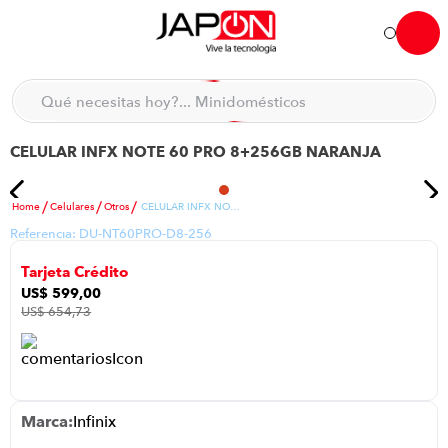
Qué necesitas hoy?... Minidomésticos
Hola... qué necesitas hoy?
Qué necesitas hoy?... Accesorios de cocina
CELULAR INFX NOTE 60 PRO 8+256GB NARANJA
TÉRMINOS MÁS BUSCADOS
moto
1
.
Celulares
Otros
CELULAR INFX NOTE 60 PRO 8+256GB NARANJA
refrigeradora
2
.
Referencia:
DU-NT60PRO-D8-256
lavadora
3
.
Tarjeta Crédito
scooter
4
.
US$
599
,
00
US$
654
,
73
england sound parlantes
5
.
laptop
6
.
celular
7
.
Infinix
iphone
8
.