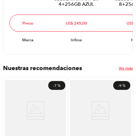
4+256GB AZUL
8+256
Precio
US$ 245,00
US$ 
Marca
Infinix
Ho
Nuestras recomendaciones
Ver más
-
7 %
-
9 %