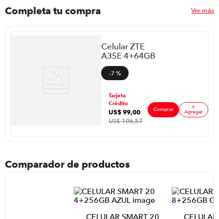
Completa tu compra
Ver más
Celular ZTE
A35E 4+64GB
Gris
-
7 %
Tarjeta
Crédito
+
Comprar
US$
99
,
00
Agregar
ar
US$
106
,
57
Comparador de productos
CELULAR SMART 20
CELULAR