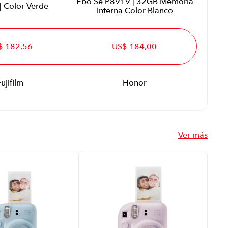
Ebo Se P8919 | 32GB Memoria
| Color Verde
Interna Color Blanco
$ 182,56
US$ 184,00
Fujifilm
Honor
Ver más