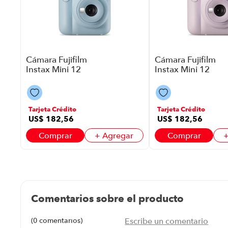
Cámara Fujifilm
Cámara Fujifilm
Instax Mini 12
Instax Mini 12
P8918 | Color Azul
P8918 | Color
Purpura
Tarjeta Crédito
Tarjeta Crédito
US$
182
,
56
US$
182
,
56
Comprar
+ Agregar
Comprar
+
Comentarios sobre el producto
(0 comentarios)
Escribe un comentario