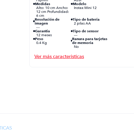
Medidas
Modelo
Alto: 10 cm Ancho:
Instax Mini 12
12 cm Profundidad:
6 cm
Resolución de
Tipo de batería
imagen
2 pilas AA
---
Garantía
Tipo de sensor
12 meses
---
Peso
Ranura para tarjetas
0.4 Kg
de memoria
No
Tamaño de imagen
Características
1:12.7
adicionales
Tiempo de revelado
Aproximadamente
90 segundos
Compatible con
Sensibilidad ISO
películas
ISO 800
---
TICAS