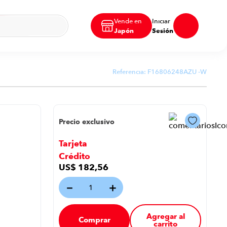
Vende en
Iniciar
Japón
Sesión
Referencia:
F16806248AZU -W
Precio exclusivo
2
Tarjeta
Crédito
US$
182
,
56
－
＋
Agregar al
Comprar
carrito