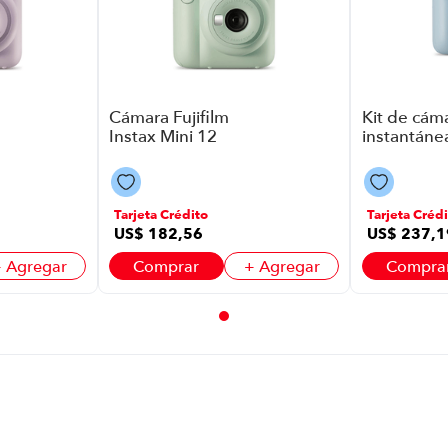
Cámara Fujifilm
Kit de cám
Instax Mini 12
instantáne
P8918 | Color
Fujifilm Ins
Verde
Mini 12 P8
Color Azul
Tarjeta Crédito
Tarjeta Crédi
US$
182
,
56
US$
237
,
1
 Agregar
Comprar
+ Agregar
Compra