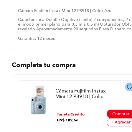
Cámara Fujifilm Instax Mini 12 P8918 | Color Azul
Característica Detalle Objetivo (Lente) 2 componentes, 2 e
el modo primer plano para 0.3 m a 0.5 m) Obturador Obtur
revelado Aproximadamente 90 segundos Flash Disparo cons
Garantía: 12 meses
Completa tu compra
Cámara Fujifilm Instax
Mini 12 P8918 | Color
Azul
prar
Comprar
Tarjeta Crédito
US$
182
,
56
regar
+ Agregar