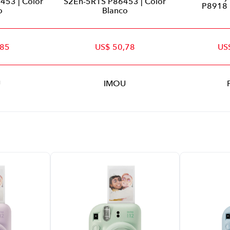
6453 | Color
S2En-5R1S P86453 | Color
P8918 
o
Blanco
,85
US$ 50,78
US
U
IMOU