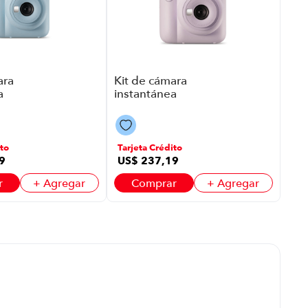
ara
Kit de cámara
a
instantánea
tax
Fujifilm Instax
918 |
Mini 12 P8918 |
Color Purpura
to
Tarjeta Crédito
9
US$
237
,
19
r
+ Agregar
Comprar
+ Agregar