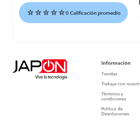
☆
☆
☆
☆
☆
0 Calificación promedio
Agregar comentario
Título
Información
Tiendas
Califica el producto de 1 a 5 estrellas
Trabaja con nosot
★
★
★
★
★
Términos y 
Tu nombre
condiciones
Política de 
Devoluciones
Dirección de email