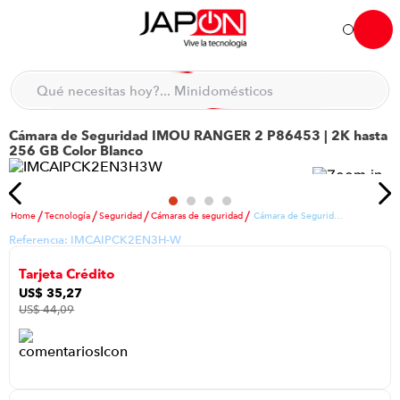
Hola... qué necesitas hoy?
Qué necesitas hoy?... Minidomésticos
Qué necesitas hoy?... Accesorios de cocina
Cámara de Seguridad IMOU RANGER 2 P86453 | 2K hasta
TÉRMINOS MÁS BUSCADOS
256 GB Color Blanco
moto
1
.
refrigeradora
2
.
Tecnología
Seguridad
Cámaras de seguridad
Cámara de Seguridad IMOU RANGER 2 P86453 | 2K hasta 256 GB Color Blanco
lavadora
3
.
Referencia:
IMCAIPCK2EN3H-W
scooter
4
.
Tarjeta Crédito
england sound parlantes
5
.
US$
35
,
27
US$
44
,
09
laptop
6
.
celular
7
.
iphone
8
.