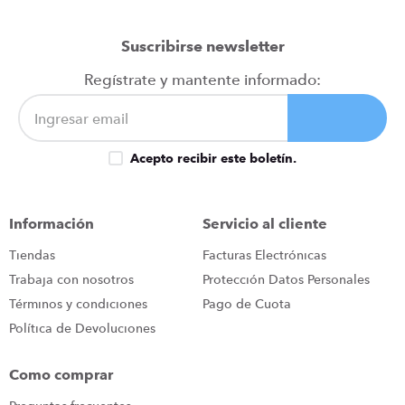
Título
Suscribirse newsletter
Regístrate y mantente informado:
Califica el producto de 1 a 5 estrellas
★
★
★
★
★
Tu nombre
Acepto recibir este boletín.
Dirección de email
Información
Servicio al cliente
Tiendas
Facturas Electrónicas
Trabaja con nosotros
Protección Datos Personales
Escribe un comentario
Términos y condiciones
Pago de Cuota
Política de Devoluciones
Como comprar