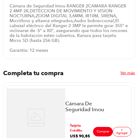
Cámara de Seguridad Imou RANGER 2CAMARA RANGER
2 4MP 2K,DETECCION DE MOVIMIENTO Y VISION
NOCTURNA,ZOOM DIGITAL 3,6MM, IR10M, SIRENA,
Micrófono y altavoz integrados,Audio bidireccional,El
cabezal eléctrico del Ranger 2 3MP le permite girar 355° e
inclinarse de -5° a 80°, asegurando que todos los rincones
de la habitación estén cubiertos. Ranura para tarjeta
Micro SD (hasta 256 GB).
Garantía: 12 meses
Completa tu compra
Ver más
Cámara De
Seguridad Imou
Ip Ptz Cruiser Z
P86453 | Color
ar
Tarjeta
Blanco
+
Crédito
Comprar
Agregar
US$
90
,
85