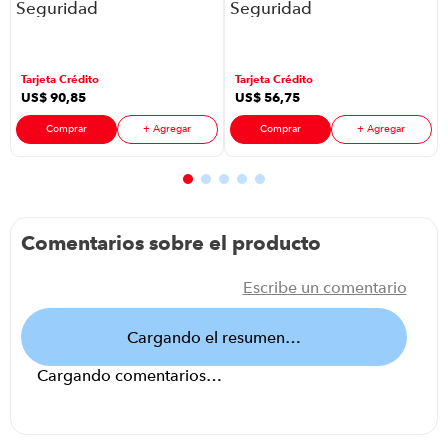
Seguridad
Seguridad
Imou Ip Ptz
Inteligente Tp-
Cruiser Z
Link C510W
P86453 | Color
P8889 | Vista
Tarjeta Crédito
Tarjeta Crédito
Blanco
360 Exteriores
US$
90
,
85
US$
56
,
75
Color Blanco
Comprar
+ Agregar
Comprar
+ Agregar
Comentarios sobre el producto
Escribe un comentario
Cargando el resumen…
Cargando comentarios…
Agregar comentario