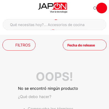
Hola... qué necesitas hoy?
Qué necesitas hoy?... Accesorios de cocina
Qué necesitas hoy?... Hogar
TÉRMINOS MÁS BUSCADOS
FILTROS
moto
1
.
Fecha de release
refrigeradora
2
.
lavadora
3
.
england sound parlantes
4
.
OOPS!
scooter
5
.
laptop
6
.
No se encontró ningún producto
celular
7
.
¿Qué debo hacer?
congelador
8
.
Comprueba los términos