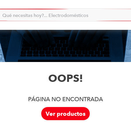
Qué necesitas hoy?... Electrodomésticos
la... qué necesitas hoy?
Qué necesitas hoy?... Minidomésticos
TÉRMINOS MÁS BUSCADOS
moto
1
.
refrigeradora
2
.
lavadora
3
.
scooter
4
.
OOPS!
england sound parlantes
5
.
laptop
6
.
celular
7
.
PÁGINA NO ENCONTRADA
iphone
8
.
Ver productos
congelador
9
.
cocina
10
.