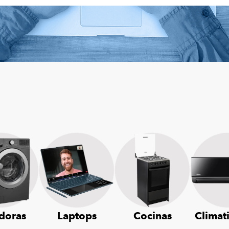
doras
Laptops
Cocinas
Climat