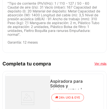
"Tipo de corriente (Ph/V/Hz): 1 / 110 - 127 / 50 - 60
Caudal de aire (l/s): 31 Vacío (mbar): 167 Capacidad del
depósito (l): 20 Material del depósito: Metal Capacidad de
absorción (W): 1400 Longitud del cable (m): 3,5 Nivel de
presión acústica (dB/A) : 91 Ancho de trabajo (mm): 310
Peso (kg): 7,1 Manguera de aspiración: 2 m, Plástico Tubo
de aspiración: 2 unidades, Plástico Bolsa de filtro: 1
unidades, Fieltro Boquilla para ranuras Empuñadura:
normal".
Garantía: 12 meses
Completa tu compra
Ver más
Aspiradora para
Sólidos y
Líquidos WDL1 |
1000 Watts 10
24h: UIO & GYE
Litros
ar