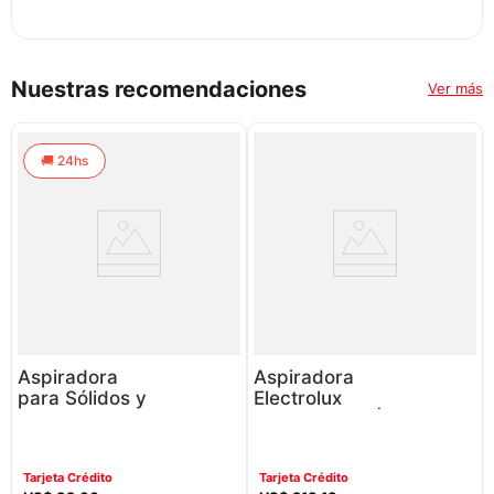
Nuestras recomendaciones
Ver más
24hs
Aspiradora
Aspiradora
para Sólidos y
Electrolux
Líquidos WDL1
Eas41 P8749 |
| 1000 Watts
2200 Watts
10 Litros
Color Gris
Tarjeta Crédito
Tarjeta Crédito