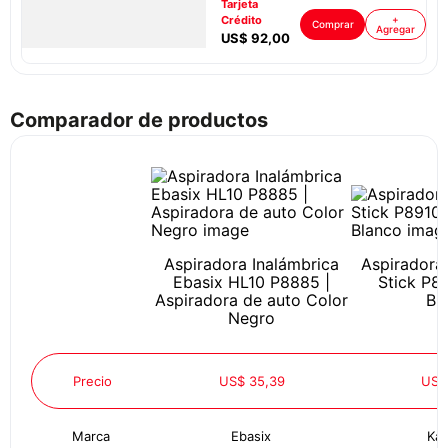
Tarjeta
Crédito
+
Comprar
Agregar
US$
92
,
00
Comparador de productos
Aspiradora Inalámbrica
Aspiradora 
Ebasix HL10 P8885 |
Stick P89
Aspiradora de auto Color
Bl
Negro
Precio
US$ 35,39
US$
Marca
Ebasix
Kar