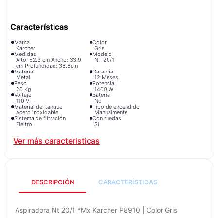
iphone
9
.
cocina
10
.
Marca
Color
Karcher
Gris
Medidas
Modelo
Alto: 52.3 cm Ancho: 33.9
NT 20/1
cm Profundidad: 36.8cm
Material
Garantía
Metal
12 Meses
Peso
Potencia
20 Kg
1400 W
Voltaje
Batería
110 V
No
Material del tanque
Tipo de encendido
Acero inoxidable
Manualmente
Sistema de filtración
Con ruedas
Fieltro
Sí
Longitud del cable
Longitud de manguera
3.5 m
2 m
Incluye
Manguera de aspiración, 2
tubos de aspiración,
Boquilla para ranuras
DESCRIPCIÓN
CARACTERÍSTICAS
Aspiradora Nt 20/1 *Mx Karcher P8910 | Color Gris