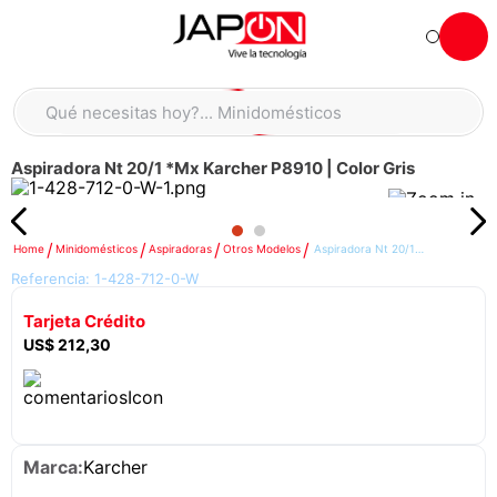
Qué necesitas hoy?... Minidomésticos
Hola... qué necesitas hoy?
Qué necesitas hoy?... Accesorios de cocina
Aspiradora Nt 20/1 *Mx Karcher P8910 | Color Gris
TÉRMINOS MÁS BUSCADOS
moto
1
.
refrigeradora
2
.
Minidomésticos
Aspiradoras
Otros Modelos
Aspiradora Nt 20/1 *Mx Karcher P8910 | Color Gris
Referencia:
1-428-712-0-W
lavadora
3
.
Tarjeta Crédito
england sound parlantes
4
.
US$
212
,
30
scooter
5
.
laptop
6
.
celular
7
.
Karcher
congelador
8
.