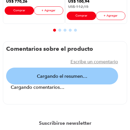
US$
770
,
26
US$
100
,
94
Negro
US$
112
,
15
Comprar
+ Agregar
Comprar
+ Agregar
Comentarios sobre el producto
Escribe un comentario
Cargando el resumen…
Cargando comentarios…
Agregar comentario
Título
Suscribirse newsletter