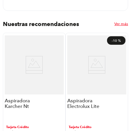
Nuestras recomendaciones
Ver más
-
10 %
Aspiradora
Aspiradora
Karcher Nt
Electrolux Lite
70/2 P8910 |
LIT31 P8749|
Color Gris
1400 Watts 0.9
Litros Filtro
Tarjeta Crédito
Tarjeta Crédito
Hepa Color