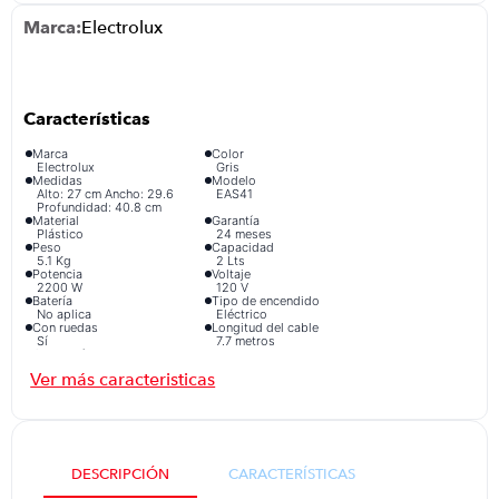
congelador
9
.
Electrolux
cocina
10
.
Marca
Color
Electrolux
Gris
Medidas
Modelo
Alto: 27 cm Ancho: 29.6
EAS41
Profundidad: 40.8 cm
Material
Garantía
Plástico
24 meses
Peso
Capacidad
5.1 Kg
2 Lts
Potencia
Voltaje
2200 W
120 V
Batería
Tipo de encendido
No aplica
Eléctrico
Con ruedas
Longitud del cable
Sí
7.7 metros
Características Adicionales
Filtro HEPA Retiene
micropartículas y alérgenos,
ofreciendo un aire más
limpio y mejor higiene para
tu hogar.
DESCRIPCIÓN
CARACTERÍSTICAS