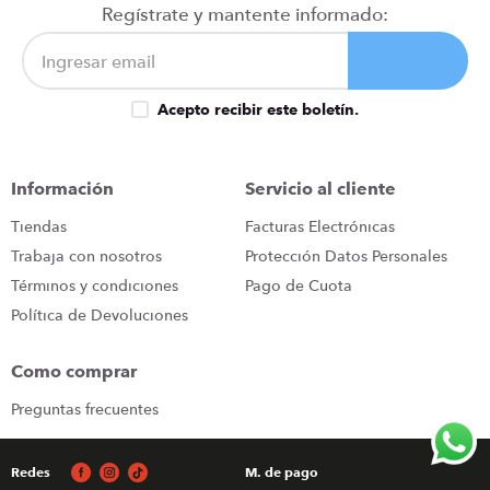
Regístrate y mantente informado:
Califica el producto de 1 a 5 estrellas
★
★
★
★
★
Tu nombre
Acepto recibir este boletín.
Dirección de email
Información
Servicio al cliente
Tiendas
Facturas Electrónicas
Trabaja con nosotros
Protección Datos Personales
Escribe un comentario
Términos y condiciones
Pago de Cuota
Política de Devoluciones
Como comprar
Preguntas frecuentes
ENVIAR COMENTARIO
Redes
M. de pago