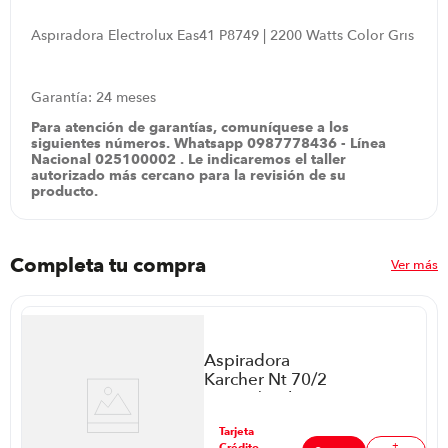
Aspiradora Electrolux Eas41 P8749 | 2200 Watts Color Gris
Garantía: 24 meses
Para atención de garantías, comuníquese a los
siguientes números. Whatsapp 0987778436 - Línea
Nacional 025100002 . Le indicaremos el taller
autorizado más cercano para la revisión de su
producto.
Completa tu compra
Ver más
Aspiradora
Karcher Nt 70/2
P8910 | Color
Gris
ar
Tarjeta
+
Crédito