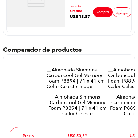
toque de frescura al dormitorio.
70 x 50 cm Color
ar
Tarjeta
Blanco
+
Crédito
Comprar
Agregar
US$
13
,
87
Comparador de productos
Almohada Simmons
Almohad
Carboncool Gel Memory
Carboncool
Foam P8894 | 71 x 41 cm
Foam P8894 
Color Celeste
Color 
Precio
US$ 53,69
US$