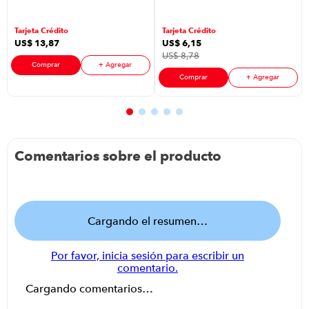
70 x 50 cm
P8894 | 70 x 50
Color Blanco
cm Color
Tarjeta Crédito
Tarjeta Crédito
Blanco
US$
13
,
87
US$
6
,
15
US$
8
,
78
Comprar
+ Agregar
Comprar
+ Agregar
Comentarios sobre el producto
Cargando el resumen…
Por favor, inicia sesión para escribir un
comentario.
Cargando comentarios…