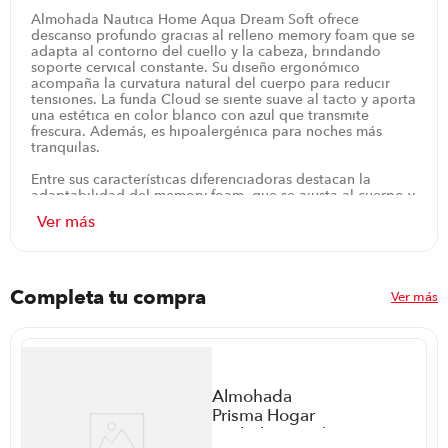
Almohada Nautica Home Aqua Dream Soft ofrece
descanso profundo gracias al relleno memory foam que se
adapta al contorno del cuello y la cabeza, brindando
soporte cervical constante. Su diseño ergonómico
acompaña la curvatura natural del cuerpo para reducir
tensiones. La funda Cloud se siente suave al tacto y aporta
una estética en color blanco con azul que transmite
frescura. Además, es hipoalergénica para noches más
tranquilas.
Entre sus características diferenciadoras destacan la
adaptabilidad del memory foam, que se ajusta al cuerpo y
alivia puntos de presión para despertar sin molestias. La
tela Cloud combinada con una capa 3D permite el flujo
de aire, manteniendo una sensación fresca durante toda la
noche. Con tamaño pensado para una plaza, su forma
ergonómica y el soporte cervical promueven una
alineación adecuada de cabeza y cuello. La almohada
Completa tu compra
Ver más
ofrece garantía de 180 meses y el uso de un protector de
almohada ayuda a cuidar la higiene.
Durante la noche, la almohada acompaña el sueño en
distintas posiciones, adaptándose sin perder soporte. Para
completar el cuidado, rotarla periódicamente y usar un
Almohada
protector de almohada ayuda a mantenerla en óptimas
Prisma Hogar
condiciones. Su perfil compacto la hace práctica para
Herbal P8784 |
camas de una plaza, y su diseño blanco con azul añade un