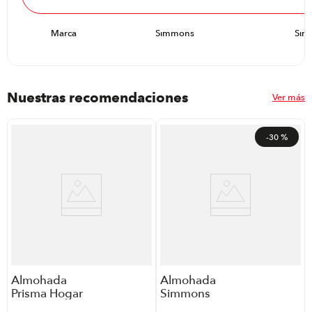
Marca
Simmons
Sim
Nuestras recomendaciones
Ver más
-
30 %
Almohada
Almohada
Prisma Hogar
Simmons
Herbal P8784 |
Beautyrest Spa