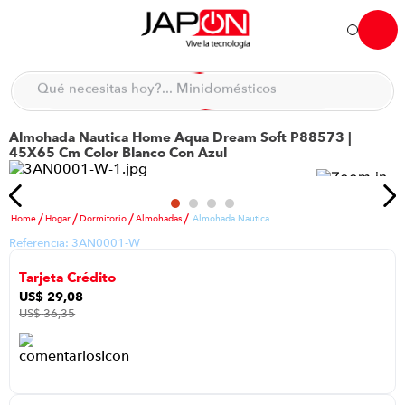
Qué necesitas hoy?... Minidomésticos
Hola... qué necesitas hoy?
Qué necesitas hoy?... Accesorios de cocina
Almohada Nautica Home Aqua Dream Soft P88573 |
TÉRMINOS MÁS BUSCADOS
45X65 Cm Color Blanco Con Azul
moto
1
.
refrigeradora
2
.
Hogar
Dormitorio
Almohadas
Almohada Nautica Home Aqua Dream Soft P88573 | 45X65 Cm Color Blanco Con Azul
lavadora
3
.
Referencia:
3AN0001-W
scooter
4
.
Tarjeta Crédito
england sound parlantes
5
.
US$
29
,
08
US$
36
,
35
laptop
6
.
celular
7
.
iphone
8
.