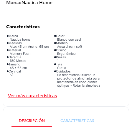
Nautica Home
congelador
9
.
cocina
10
.
Marca
Color
Nautica home
Blanco con azul
Medidas
Modelo
Alto: 45 cm Ancho: 65 cm
Aqua dream soft
Material
Diseño
Memory Foam
Ergonómico
Garantía
Piezas
180 Meses
1
Tamaño
Tela
45 * 65 cm
Cloud
Cervical
Cuidados
Sí
Se recomienda utilizar un
protector de almohada para
mantenerla en condiciones
óptimas - Rotar la almohada
periódicamente
Producto Hipoalergénico
Características Adicionales
Sí
Proporciona suavidad
premium y soporte cervical
para un descanso óptimo.
DESCRIPCIÓN
CARACTERÍSTICAS