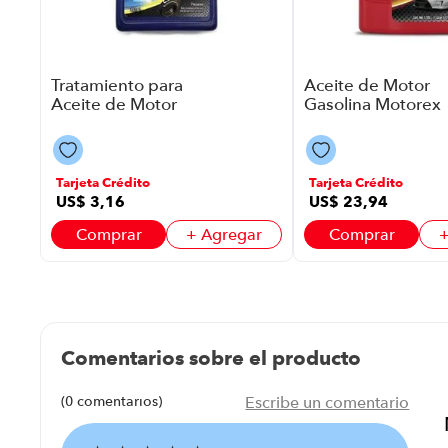
ar
Tratamiento para
Aceite de Motor
Aceite de Motor
Gasolina Motorex
Motorex P8764 |
Geo P8764 | 40
300ml
Sg
Tarjeta Crédito
Tarjeta Crédito
US$
3
,
16
US$
23
,
94
Comprar
+ Agregar
Comprar
+
Comentarios sobre el producto
(0 comentarios)
Escribe un comentario