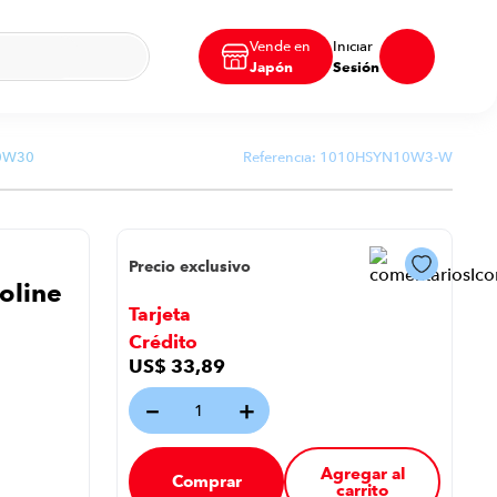
Vende en
Iniciar
Japón
Sesión
 10W30
Referencia:
1010HSYN10W3-W
Precio exclusivo
oline
Tarjeta
Crédito
US$
33
,
89
－
＋
Agregar al
Comprar
carrito