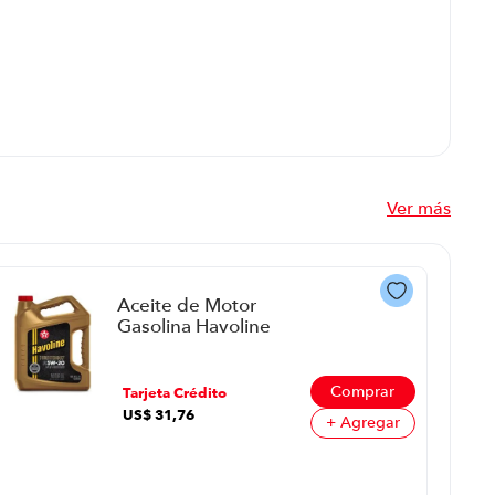
Ver más
Aceite de Motor
Gasolina Havoline
Synthetic Technology
P8764 | 5W20 1013
Comprar
Tarjeta Crédito
US$
31
,
76
+ Agregar