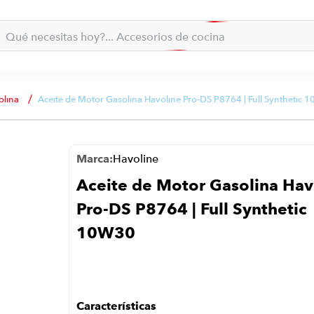
la... qué necesitas hoy?
Qué necesitas hoy?... Accesorios de cocina
Qué necesitas hoy?... Hogar
TÉRMINOS MÁS BUSCADOS
moto
1
.
olina
Aceite de Motor Gasolina Havoline Pro-DS P8764 | Full Synthetic
refrigeradora
2
.
lavadora
3
.
Havoline
scooter
4
.
Aceite de Motor Gasolina Hav
england sound parlantes
5
.
Pro-DS P8764 | Full Synthetic
laptop
6
.
10W30
celular
7
.
iphone
8
.
congelador
9
.
cocina
10
.