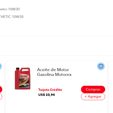
thetic-10W30
THETIC 10W30
Aceite de Motor
Gasolina Motorex
Geo P8764 | 40 Sg
Comprar
Tarjeta Crédito
US$
23
,
94
+ Agregar