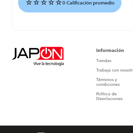
☆
☆
☆
☆
☆
0 Calificación promedio
Agregar comentario
Título
Información
Tiendas
Califica el producto de 1 a 5 estrellas
Trabaja con nosot
★
★
★
★
★
Términos y 
Tu nombre
condiciones
Política de 
Devoluciones
Dirección de email
Escribe un comentario