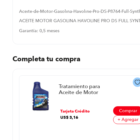
Aceite-de-Motor-Gasolina-Havoline-Pro-DS-P8764-Full-Syn
ACEITE MOTOR GASOLINA HAVOLINE PRO DS FULL SYN
Garantía: 0,5 meses
Completa tu compra
Tratamiento para
Aceite de Motor
Motorex P8764 |
300ml
prar
Comprar
Tarjeta Crédito
US$
3
,
16
regar
+ Agregar