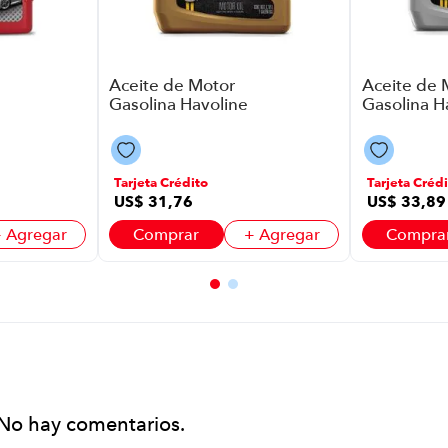
Aceite de Motor
Aceite de 
Gasolina Havoline
Gasolina H
Synthetic
Pro-DS P87
Technology
Full Synthe
P8764 | 5W20
10W30
1013
Tarjeta Crédito
Tarjeta Crédi
US$
31
,
76
US$
33
,
89
 Agregar
Comprar
+ Agregar
Compra
No hay comentarios.