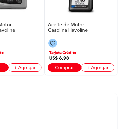
Motor
Aceite de Motor
avoline
Gasolina Havoline
64 |
Premium P8764 |
tic
Sae 40 Sg
to
Tarjeta Crédito
US$
6
,
98
r
+ Agregar
Comprar
+ Agregar