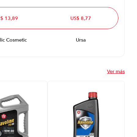
$ 13,89
US$ 8,77
lic Cosmetic
Ursa
Ver más
Ace
Gas
Pre
Sae
Tar
US