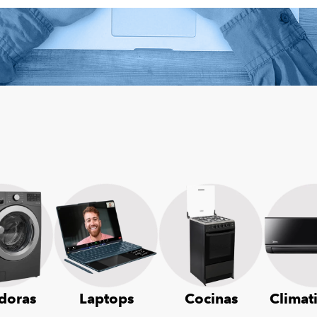
doras
Laptops
Cocinas
Climat