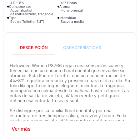
4% – 8%
4-7 Horas
Componentes
Aroma
Agua, alcohol
Floral oriental
desnaturalizado, fragancia
Tipo
Intensidad
Eau de Toilette (EdT)
Suave a media
DESCRIPCIÓN
CARACTERÍSTICAS
Halloween Women P8766 regala una sensación suave y
femenina, con un encanto floral oriental que envuelve sin
abrumar. Esta Eau de Toilette, con una concentración de
4%–8%, equilibra cercanía y presencia para el día a día. Su
tono lila aporta un toque elegante, mientras la fragancia
acompaña con calma desde la mañana hasta la tarde. Las
notas de salida de violeta, plátano verde y petit grain
definen esa entrada fresca y sutil.
Se distingue por su familia floral oriental y por una
estructura de tres tiempos: salida, corazón y fondo. En la
salida aparecen violeta, plátano verde y petit grain, que
abren un inicio limpio; en el corazón laten magnolia, nardos
y lirio del valle con un toque de pimienta que añade
carácter; el fondo mezcla incienso, sándalo y mirra para