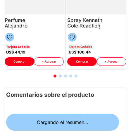
Perfume
Spray Kenneth
Alejandro
Cole Reaction
Sanz Set M
Edp P88586 |
Acord Tu Edt
100Ml
P88586 |
Tarjeta Crédito
Tarjeta Crédito
100Ml
US$
44
,
19
US$
100
,
44
Comprar
+ Agregar
Comprar
+ Agregar
Comentarios sobre el producto
Cargando el resumen…