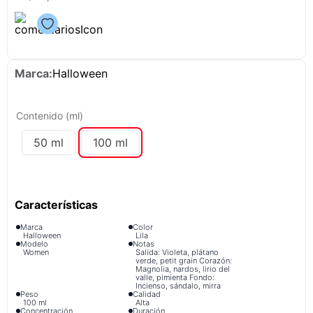
congelador
9
.
cocina
10
.
Halloween
Contenido (ml)
50 ml
100 ml
Marca
Color
Halloween
Lila
Modelo
Notas
Women
Salida: Violeta, plátano
verde, petit grain Corazón:
Magnolia, nardos, lirio del
valle, pimienta Fondo:
Incienso, sándalo, mirra
Peso
Calidad
100 ml
Alta
Concentración
Duración