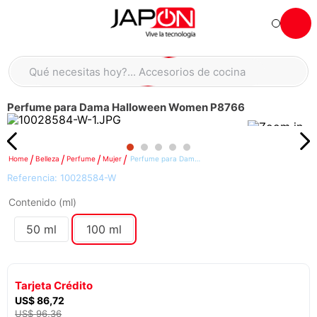
Hola... qué necesitas hoy?
Qué necesitas hoy?... Accesorios de cocina
Qué necesitas hoy?... Hogar
Perfume para Dama Halloween Women P8766
TÉRMINOS MÁS BUSCADOS
moto
1
.
refrigeradora
2
.
Belleza
Perfume
Mujer
Perfume para Dama Halloween Women P8766
Referencia:
10028584-W
lavadora
3
.
Contenido (ml)
scooter
4
.
50 ml
100 ml
england sound parlantes
5
.
laptop
6
.
celular
7
.
Tarjeta Crédito
US$
86
,
72
iphone
8
.
US$
96
,
36