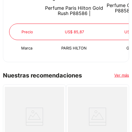
Perfume Gu
Perfume Paris Hilton Gold
P88586
Rush P88586 |
Precio
US$ 85,87
US$
Marca
PARIS HILTON
GU
Nuestras recomendaciones
Ver más