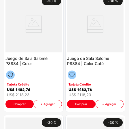
-
30 %
-
30 %
Juego de Sala Salomé
Juego de Sala Salomé
P8884 | Color
P8884 | Color Café
Petróleo con Gris
con Beige
Claro
Tarjeta Crédito
Tarjeta Crédito
US$
1482
,
76
US$
1482
,
76
US$
2118
,
23
US$
2118
,
23
Comprar
+ Agregar
Comprar
+ Agregar
-
30 %
-
30 %