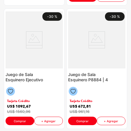
-
30 %
-
30 %
Juego de Sala
Juego de Sala
Esquinero Ejecutivo
Esquinero P8884 | 4
P8884 | Color Humo
Puestos Color Café
con Plata
con Arena
Tarjeta Crédito
Tarjeta Crédito
US$
1092
,
67
US$
672
,
81
US$
1560
,
96
US$
961
,
16
Comprar
+ Agregar
Comprar
+ Agregar