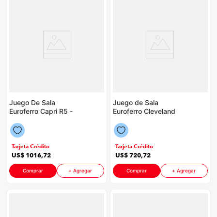
Juego De Sala
Juego de Sala
Euroferro Capri R5 -
Euroferro Cleveland
C3 P88598 | 6
R4 P88598 | Color
Puestos Color
Gris
Chocolate
Tarjeta Crédito
Tarjeta Crédito
US$
1016
,
72
US$
720
,
72
Comprar
+ Agregar
Comprar
+ Agregar