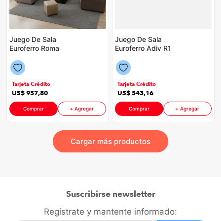
Juego De Sala
Juego De Sala
Euroferro Roma
Euroferro Adiv R1
P88598 | Color
P88598 | Color Beige
Chocolate
Tarjeta Crédito
Tarjeta Crédito
US$
957
,
80
US$
543
,
16
Comprar
+ Agregar
Comprar
+ Agregar
Suscribirse newsletter
Regístrate y mantente informado: