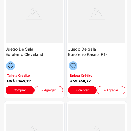
Juego De Sala
Juego De Sala
Euroferro Cleveland
Euroferro Kassia R1-
P88598 | Color Plomo
R40 P88598 | 6
Puestos Color Beige
Tarjeta Crédito
Tarjeta Crédito
US$
1148
,
19
US$
764
,
77
Comprar
+ Agregar
Comprar
+ Agregar