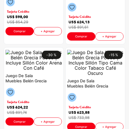
Color Café
congelador
9
.
Tarjeta Crédito
cocina
10
.
US$
598
,
00
Tarjeta Crédito
US$
854
,
29
US$
624
,
13
US$
891
,
61
Comprar
+ Agregar
Comprar
+ Agregar
-
30 %
-
15 %
Juego De Sala
Muebles Belén Grecia
Juego De Sala
P8909 | Incluye Sillón
Muebles Belén Grecia
Color Arena Con Café
P8909 | Incluye Sillón
Tipo Cama Color
Tabaco Café Oscuro
Tarjeta Crédito
US$
624
,
22
Tarjeta Crédito
US$
891
,
74
US$
623
,
88
US$
733
,
98
Comprar
+ Agregar
Comprar
+ Agregar