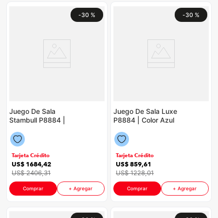
-
30 %
-
30 %
Juego De Sala
Juego De Sala Luxe
Stambull P8884 |
P8884 | Color Azul
Color Azul
Tarjeta Crédito
Tarjeta Crédito
US$
1684
,
42
US$
859
,
61
US$
2406
,
31
US$
1228
,
01
Comprar
+ Agregar
Comprar
+ Agregar