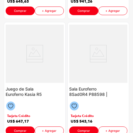
US$
645
,
63
US$
941
,
26
Comprar
+ Agregar
Comprar
+ Agregar
Juego de Sala
Sala Euroferro
Euroferro Kasia R5
8Sad0R4 P88598 |
P88598 | Color
Color Plomo
Chocolate
Tarjeta Crédito
Tarjeta Crédito
US$
647
,
17
US$
543
,
16
Comprar
+ Agregar
Comprar
+ Agregar