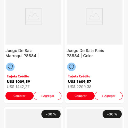
Juego De Sala
Juego De Sala Paris
Marroqui P8884 |
P8884 | Color
Color Cafe Con Beige
Petróleo
Tarjeta Crédito
Tarjeta Crédito
US$
1009
,
59
US$
1609
,
57
US$
1442
,
27
US$
2299
,
38
Comprar
+ Agregar
Comprar
+ Agregar
-
30 %
-
30 %