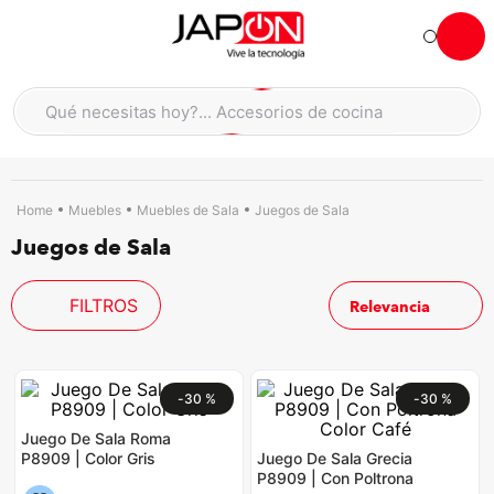
Hola... qué necesitas hoy?
Qué necesitas hoy?... Accesorios de cocina
Qué necesitas hoy?... Hogar
TÉRMINOS MÁS BUSCADOS
moto
1
.
Muebles
Muebles de Sala
Juegos de Sala
Juegos de Sala
refrigeradora
2
.
lavadora
3
.
FILTROS
Relevancia
scooter
4
.
england sound parlantes
5
.
laptop
6
.
-
30 %
-
30 %
celular
7
.
Juego De Sala Roma
P8909 | Color Gris
Juego De Sala Grecia
iphone
8
.
P8909 | Con Poltrona