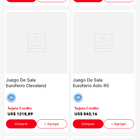
Juego De Sala
Juego De Sala
Euroferro Cleveland
Euroferro Adiv R5
R1-R23 P88598 | 6
P88598 | Color
Puestos Color Beige
Chocolate
Tarjeta Crédito
Tarjeta Crédito
US$
1218
,
89
US$
543
,
16
Comprar
+ Agregar
Comprar
+ Agregar