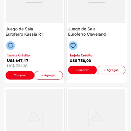
Juego de Sala
Juego de Sala
Euroferro Kassia R1
Euroferro Cleveland
P88598 | Color Beige
R5 P88598 | Color
Chocolate + Mesa De
Centro Euroferro
Siena P88598 | Color
Tarjeta Crédito
Tarjeta Crédito
Panela Bellota
US$
647
,
17
US$
750
,
03
US$
761
,
38
Comprar
+ Agregar
Comprar
+ Agregar