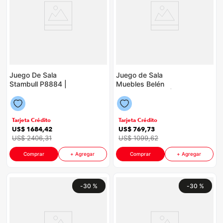
Juego De Sala
Juego de Sala
Stambull P8884 |
Muebles Belén
Color Beige Con
Caracas P8909 |
Rosado
Color Café
Tarjeta Crédito
Tarjeta Crédito
US$
1684
,
42
US$
769
,
73
US$
2406
,
31
US$
1099
,
62
Comprar
+ Agregar
Comprar
+ Agregar
-
30 %
-
30 %