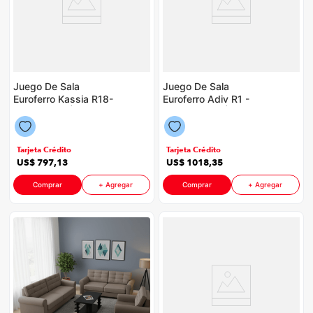
Juego De Sala
Juego De Sala
Euroferro Kassia R18-
Euroferro Adiv R1 -
C5 P88598 | 5
R42 P88598 | 5
Puestos Color Plata
Puestos Color Beige
Tarjeta Crédito
Tarjeta Crédito
US$
797
,
13
US$
1018
,
35
Comprar
+ Agregar
Comprar
+ Agregar