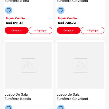
Euroferro Siena
Euroferro Cleveland
P88598 | Color Beige
R5 P88598 | Color
Con Azul
Chocolate
Tarjeta Crédito
Tarjeta Crédito
US$
641
,
61
US$
720
,
72
Comprar
+ Agregar
Comprar
+ Agregar
Juego De Sala
Juego de Sala
Euroferro Kassia
Euroferro Cleveland
P88598 | Color Gris
R1 P88598 | Color
Beige