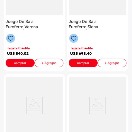
Juego De Sala
Juego De Sala
Euroferro Verona
Euroferro Siena
P88598 | Color Azul
P88598 | Color Gris
+ Mesa Para Tv
Caramelo
Esmeralda 70" P8928
| 70" Color Nature Off
Tarjeta Crédito
Tarjeta Crédito
White
US$
840
,
02
US$
698
,
40
Comprar
+ Agregar
Comprar
+ Agregar