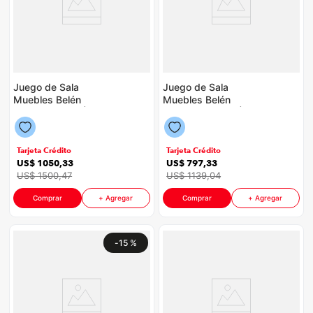
Juego de Sala
Juego de Sala
Muebles Belén
Muebles Belén
Brasilia P8909 | Color
Toscana P8909 |
Arena con Café
Color Café Claro
Tarjeta Crédito
Tarjeta Crédito
US$
1050
,
33
US$
797
,
33
US$
1500
,
47
US$
1139
,
04
Comprar
+ Agregar
Comprar
+ Agregar
-
15 %