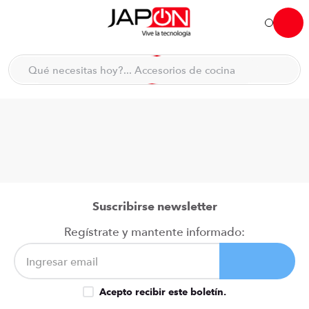
Hola... qué necesitas hoy?
Qué necesitas hoy?... Accesorios de cocina
Qué necesitas hoy?... Hogar
TÉRMINOS MÁS BUSCADOS
moto
1
.
refrigeradora
2
.
lavadora
3
.
england sound parlantes
4
.
Suscribirse newsletter
scooter
5
.
Regístrate y mantente informado:
laptop
6
.
celular
7
.
Acepto recibir este boletín.
congelador
8
.