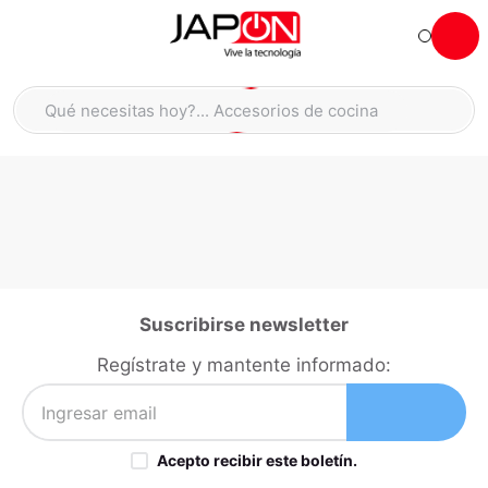
Hola... qué necesitas hoy?
Qué necesitas hoy?... Accesorios de cocina
Qué necesitas hoy?... Hogar
TÉRMINOS MÁS BUSCADOS
moto
1
.
refrigeradora
2
.
lavadora
3
.
england sound parlantes
4
.
Suscribirse newsletter
scooter
5
.
Regístrate y mantente informado:
laptop
6
.
celular
7
.
Acepto recibir este boletín.
congelador
8
.