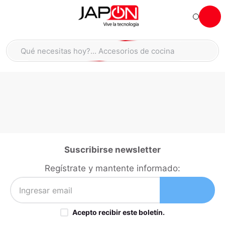
Hola... qué necesitas hoy?
Qué necesitas hoy?... Accesorios de cocina
Qué necesitas hoy?... Hogar
TÉRMINOS MÁS BUSCADOS
moto
1
.
refrigeradora
2
.
lavadora
3
.
scooter
4
.
Suscribirse newsletter
england sound parlantes
5
.
Regístrate y mantente informado:
laptop
6
.
celular
7
.
Acepto recibir este boletín.
congelador
8
.