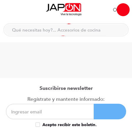
Hola... qué necesitas hoy?
Qué necesitas hoy?... Accesorios de cocina
Qué necesitas hoy?... Hogar
TÉRMINOS MÁS BUSCADOS
moto
1
.
refrigeradora
2
.
lavadora
3
.
scooter
4
.
Suscribirse newsletter
england sound parlantes
5
.
Regístrate y mantente informado:
laptop
6
.
celular
7
.
Acepto recibir este boletín.
iphone
8
.