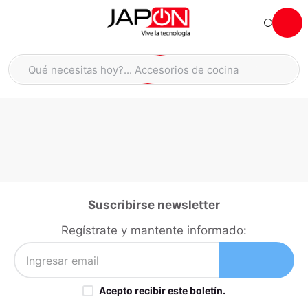
Hola... qué necesitas hoy?
Qué necesitas hoy?... Accesorios de cocina
Qué necesitas hoy?... Hogar
TÉRMINOS MÁS BUSCADOS
moto
1
.
refrigeradora
2
.
lavadora
3
.
scooter
4
.
Suscribirse newsletter
england sound parlantes
5
.
Regístrate y mantente informado:
laptop
6
.
celular
7
.
Acepto recibir este boletín.
iphone
8
.