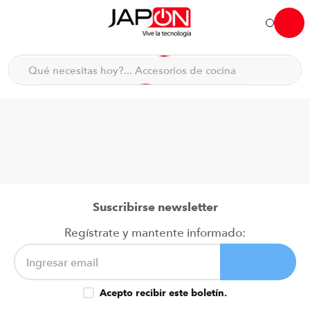
Hola... qué necesitas hoy?
Qué necesitas hoy?... Accesorios de cocina
Qué necesitas hoy?... Hogar
TÉRMINOS MÁS BUSCADOS
moto
1
.
refrigeradora
2
.
lavadora
3
.
scooter
4
.
Suscribirse newsletter
england sound parlantes
5
.
Regístrate y mantente informado:
laptop
6
.
celular
7
.
Acepto recibir este boletín.
iphone
8
.