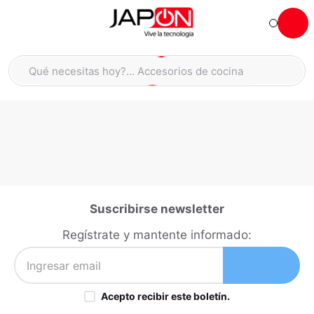
Hola... qué necesitas hoy?
Qué necesitas hoy?... Accesorios de cocina
Qué necesitas hoy?... Hogar
TÉRMINOS MÁS BUSCADOS
moto
1
.
refrigeradora
2
.
lavadora
3
.
england sound parlantes
4
.
Suscribirse newsletter
scooter
5
.
Regístrate y mantente informado:
laptop
6
.
celular
7
.
Acepto recibir este boletín.
congelador
8
.