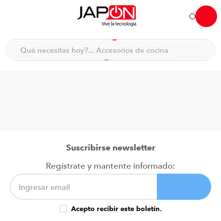
Hola... qué necesitas hoy?
Qué necesitas hoy?... Accesorios de cocina
Qué necesitas hoy?... Hogar
TÉRMINOS MÁS BUSCADOS
moto
1
.
refrigeradora
2
.
lavadora
3
.
scooter
4
.
Suscribirse newsletter
england sound parlantes
5
.
Regístrate y mantente informado:
laptop
6
.
celular
7
.
Acepto recibir este boletín.
iphone
8
.