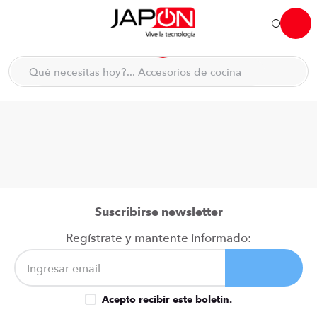
Hola... qué necesitas hoy?
Qué necesitas hoy?... Accesorios de cocina
Qué necesitas hoy?... Hogar
TÉRMINOS MÁS BUSCADOS
moto
1
.
refrigeradora
2
.
lavadora
3
.
scooter
4
.
Suscribirse newsletter
england sound parlantes
5
.
Regístrate y mantente informado:
laptop
6
.
celular
7
.
Acepto recibir este boletín.
congelador
8
.