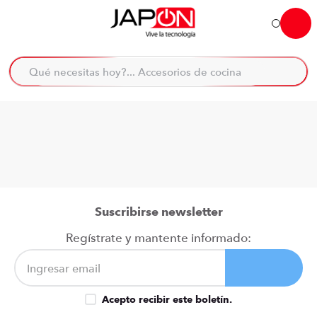
Hola... qué necesitas hoy?
Qué necesitas hoy?... Accesorios de cocina
Qué necesitas hoy?... Hogar
TÉRMINOS MÁS BUSCADOS
moto
1
.
refrigeradora
2
.
lavadora
3
.
england sound parlantes
4
.
Suscribirse newsletter
scooter
5
.
Regístrate y mantente informado:
laptop
6
.
celular
7
.
Acepto recibir este boletín.
congelador
8
.