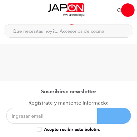
Hola... qué necesitas hoy?
Qué necesitas hoy?... Accesorios de cocina
Qué necesitas hoy?... Hogar
TÉRMINOS MÁS BUSCADOS
moto
1
.
refrigeradora
2
.
lavadora
3
.
scooter
4
.
Suscribirse newsletter
england sound parlantes
5
.
Regístrate y mantente informado:
laptop
6
.
celular
7
.
Acepto recibir este boletín.
congelador
8
.