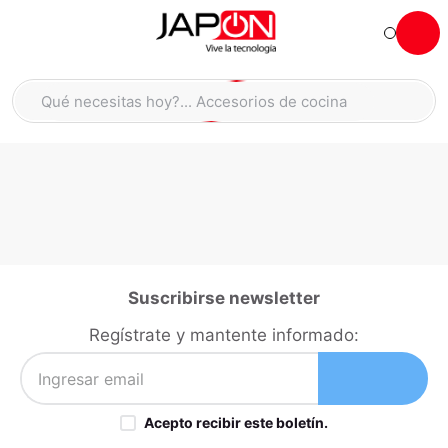
Hola... qué necesitas hoy?
Qué necesitas hoy?... Accesorios de cocina
Qué necesitas hoy?... Hogar
TÉRMINOS MÁS BUSCADOS
moto
1
.
refrigeradora
2
.
lavadora
3
.
england sound parlantes
4
.
Suscribirse newsletter
scooter
5
.
Regístrate y mantente informado:
laptop
6
.
celular
7
.
Acepto recibir este boletín.
congelador
8
.