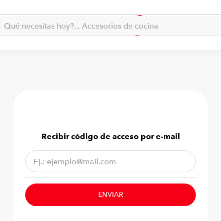
la... qué necesitas hoy?
Qué necesitas hoy?... Accesorios de cocina
Qué necesitas hoy?... Hogar
TÉRMINOS MÁS BUSCADOS
moto
1
.
refrigeradora
2
.
lavadora
3
.
england sound parlantes
4
.
scooter
5
.
Recibir código de acceso por e-mail
laptop
6
.
celular
7
.
congelador
8
.
ENVIAR
iphone
9
.
cocina
10
.