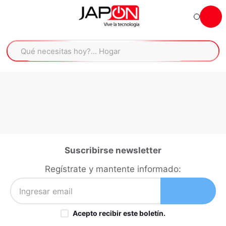
Hola... qué necesitas hoy?
Qué necesitas hoy?... Hogar
Qué necesitas hoy?... Muebles
TÉRMINOS MÁS BUSCADOS
moto
1
.
refrigeradora
2
.
lavadora
3
.
scooter
4
.
Suscribirse newsletter
england sound parlantes
5
.
Regístrate y mantente informado:
laptop
6
.
celular
7
.
Acepto recibir este boletín.
iphone
8
.