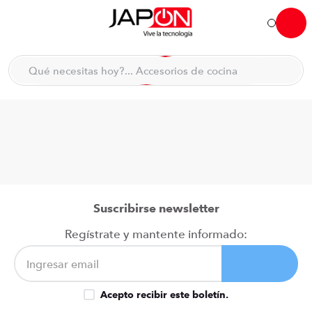
Hola... qué necesitas hoy?
Qué necesitas hoy?... Accesorios de cocina
Qué necesitas hoy?... Hogar
TÉRMINOS MÁS BUSCADOS
moto
1
.
refrigeradora
2
.
lavadora
3
.
england sound parlantes
4
.
Suscribirse newsletter
scooter
5
.
Regístrate y mantente informado:
laptop
6
.
celular
7
.
Acepto recibir este boletín.
congelador
8
.