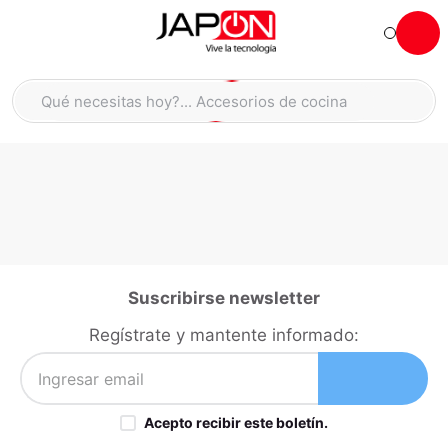
Hola... qué necesitas hoy?
Qué necesitas hoy?... Accesorios de cocina
Qué necesitas hoy?... Hogar
TÉRMINOS MÁS BUSCADOS
moto
1
.
refrigeradora
2
.
lavadora
3
.
england sound parlantes
4
.
Suscribirse newsletter
scooter
5
.
Regístrate y mantente informado:
laptop
6
.
celular
7
.
Acepto recibir este boletín.
congelador
8
.