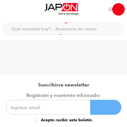
Hola... qué necesitas hoy?
Qué necesitas hoy?... Accesorios de cocina
Qué necesitas hoy?... Hogar
TÉRMINOS MÁS BUSCADOS
moto
1
.
refrigeradora
2
.
lavadora
3
.
scooter
4
.
Suscribirse newsletter
england sound parlantes
5
.
Regístrate y mantente informado:
laptop
6
.
celular
7
.
Acepto recibir este boletín.
iphone
8
.