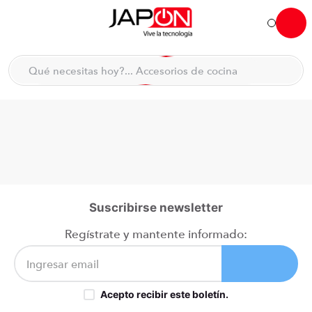
Hola... qué necesitas hoy?
Qué necesitas hoy?... Accesorios de cocina
Qué necesitas hoy?... Hogar
TÉRMINOS MÁS BUSCADOS
moto
1
.
refrigeradora
2
.
lavadora
3
.
scooter
4
.
Suscribirse newsletter
england sound parlantes
5
.
Regístrate y mantente informado:
laptop
6
.
celular
7
.
Acepto recibir este boletín.
iphone
8
.